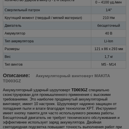
0 – 4100 уд./мин
Сверлильный патрон
1/4"
Крутящий момент (твердый / мягкий материал)
210 Нм
Двигатель
бесщеточный
Аккумулятор
40 В
Тип аккумулятора
Li-Ion
Размеры
121 x 86 x 293 мм
Вес
1,7 кг
Тип винтов
M5 - M14
Описание:
Аккумуляторный винтоверт MAKITA
TD003GZ
Аккумуляторный ударный шуруповерт
TD003GZ
специально
сконструирован для промышленного применения с высокими
требованиями. Это наиболее продвинутый аккумуляторный
винтоверт, имеет 10 настроек. Шуруповерт надежно защищен от
попадания пыли и влаги благодаря технологии XPT. Инструмент
имеет кнопку памяти для часто используемого режима работы.
Бесщеточный двигатель не требует технического обслуживания и
эффективнее использует заряд аккумулятора. Двойная
светодиодная подсветка повышает точность выполнения работ при