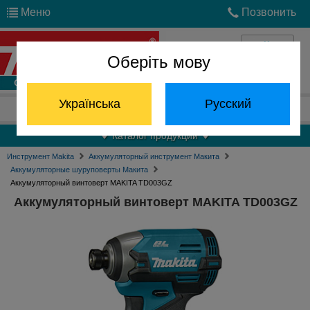
Меню
Позвонить
Оберіть мову
Войти
Українська
Русский
Отдел запчастей:
(068) 824-24-24
Каталог продукции
Инструмент Makita
Аккумуляторный инструмент Макита
Аккумуляторные шуруповерты Макита
Аккумуляторный винтоверт MAKITA TD003GZ
Аккумуляторный винтоверт MAKITA TD003GZ