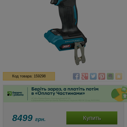
Код товара: 159298
8499
Купить
грн.