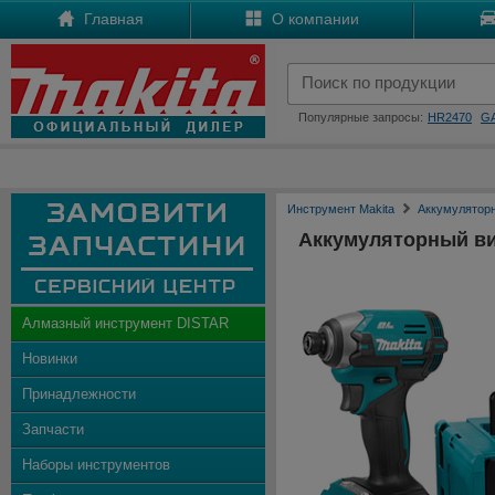
Главная
О компании
Популярные запросы:
HR2470
G
Инструмент Makita
Аккумулятор
Аккумуляторный в
Алмазный инструмент DISTAR
Новинки
Принадлежности
Запчасти
Наборы инструментов