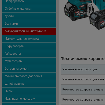
Перфораторы
Отбойные молотки
Дрели
Болгарки
Аккумуляторный инструмент
Измерительная техника
Шуруповерты
Гайковерты
Технические характе
Мультитулы
Бензоинструмент
Частота холостого хода
Мойки высокого давления
Частота холостого хода - 2-я
Шлифмашины
Количество ударов в минуту
Пилы
Ножницы по металлу
Количество ударов в минуту -