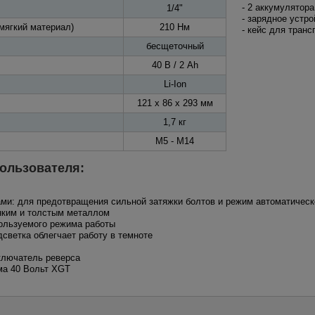
- 2 аккумулятор
1/4"
- зарядное устро
мягкий материал)
210 Нм
- кейс для тран
бесщеточный
40 В / 2 Ah
Li-Ion
121 x 86 x 293 мм
1,7 кг
M5 - M14
ользователя:
ами: для предотвращения сильной затяжки болтов и режим автоматическ
онким и толстым металлом
пользуемого режима работы
дсветка облегчает работу в темноте
ключатель реверса
ма 40 Вольт XGT