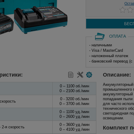
Оста
БЕС
ОПЛАТА
- наличными
- Visa / MasterCard
- наложенный платеж
- банковский перевод (с
ристики:
Описание:
Аккумуляторный
0 – 1100 об./мин
промышленного п
0 – 2100 об./мин
аккумуляторный 
0 - 3200 об./мин
попадания пыли 
 скорость
0 – 3700 об./мин
для часто испол
технического об
0 – 1100 уд./мин
светодиодная по
0 – 2600 уд./мин
освещении.
0 – 3600 уд./мин
 2-я скорость
Комплект п
0 – 4100 уд./мин