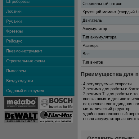
Штроборезы
Сверлильный патрон
Лобзики
Крутящий момент (твердый / 
Двигатель
Рубанки
Аккумулятор
Фрезеры
Тип аккумулятора
Рейсмус
Размеры
Пневмоинструмент
Вес
Строительные фены
Тип винтов
Пылесосы
Преимущества для п
Воздуходувки
- 4 регулируемые скорости
- 3 режима для работы с болт
Садовый инструмент
- 2 режима Т: для работы с т
- кнопка памяти для часто ис
- встроенная светодиодная по
- металлический редуктор
- удобно расположенный пере
- новая аккумуляторная систе
Оставить отзыв: