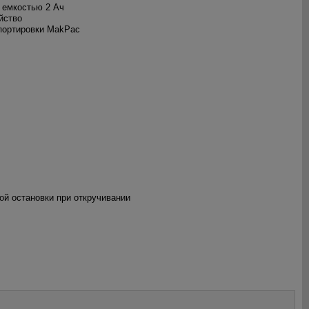
а емкостью 2 Ач
йство
спортировки MakPac
ой остановки при откручивании