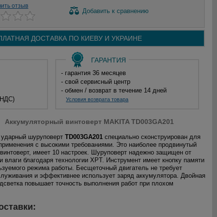
вить отзыв
Добавить
к сравнению
ПЛАТНАЯ ДОСТАВКА ПО
КИЕВУ И
УКРАИНЕ
ГАРАНТИЯ
- гарантия 36 месяцев
- свой сервисный центр
- обмен / возврат в течение 14 дней
 НДС)
Условия возврата товара
Аккумуляторный винтоверт MAKITA TD003GA201
 ударный шуруповерт
TD003GA201
специально сконструирован для
рименения с высокими требованиями. Это наиболее продвинутый
винтоверт, имеет 10 настроек. Шуруповерт надежно защищен от
и влаги благодаря технологии XPT. Инструмент имеет кнопку памяти
ьзуемого режима работы. Бесщеточный двигатель не требует
служивания и эффективнее использует заряд аккумулятора. Двойная
дсветка повышает точность выполнения работ при плохом
оставки: