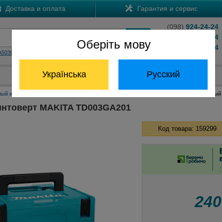
Доставка и оплата
Гарантия и сервис
(098)
924-24-24
(066)
204-24-24
Оберіть мову
(063)
824-24-24
A5030
HS7601
Обратный звонок
Українська
Русский
Отдел запчастей:
(068) 824-24-24
ный инструмент Макита
Аккумуляторные шуруповерты Макита
Аккумуляторный
интоверт MAKITA TD003GA201
Код товара: 159299
24