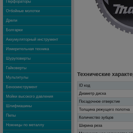
Перфораторы
Отбойные молотки
Дрели
Болгарки
Аккумуляторный инструмент
Измерительная техника
Шуруповерты
Гайковерты
Технические характе
Мультитулы
ID код
Бензоинструмент
Диаметр диска
Мойки высокого давления
Посадочное отверстие
Шлифмашины
Толщина режущего полотна
Пилы
Количество зубцов
Ножницы по металлу
Ширина реза