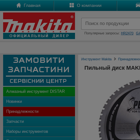
Главная
О компании
Популярные запросы:
HR2470
G
Инструмент Makita
Принадлежно
Пильный диск MAKIT
Алмазный инструмент DISTAR
Новинки
Принадлежности
Запчасти
Наборы инструментов