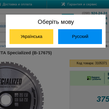
Доставка и оплата
Гарантия и сервис
(098)
924-24-24
(066)
204-24-24
Оберіть мову
(063)
824-24-24
A5030
HS7601
Обратный звонок
Українська
Русский
Отдел запчастей:
(068) 824-24-24
сти Макита
Аксессуары для распиливания
Пильный диск MAKITA Specialized (B-
A Specialized (B-17675)
Код товара: 3105371
37