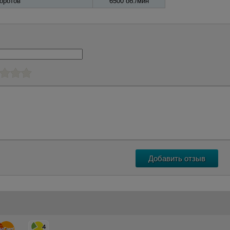
оротов
6500 об./мин