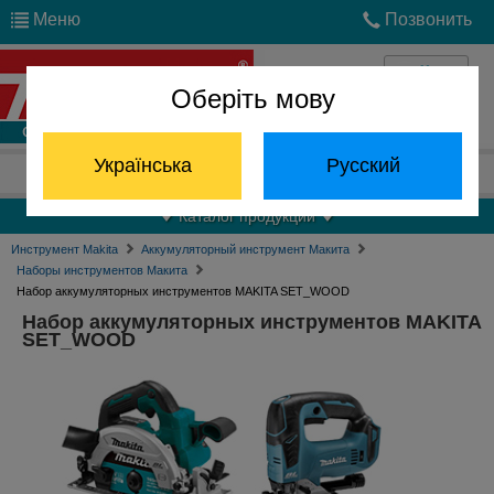
Меню
Позвонить
Оберіть мову
Войти
Українська
Русский
Отдел запчастей:
(068) 824-24-24
Каталог продукции
Инструмент Makita
Аккумуляторный инструмент Макита
Наборы инструментов Макита
Набор аккумуляторных инструментов MAKITA SET_WOOD
Набор аккумуляторных инструментов MAKITA
SET_WOOD