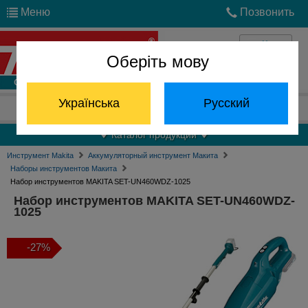
Меню
Позвонить
Оберіть мову
Войти
Українська
Русский
Отдел запчастей:
(068) 824-24-24
Каталог продукции
Инструмент Makita
Аккумуляторный инструмент Макита
Наборы инструментов Макита
Набор инструментов MAKITA SET-UN460WDZ-1025
Набор инструментов MAKITA SET-UN460WDZ-
1025
-27%