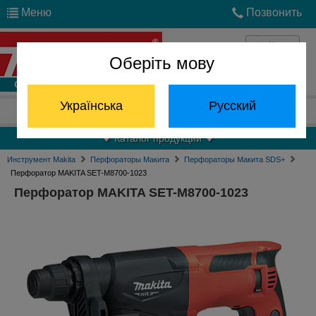
Меню
Позвонить
Оберіть мову
Войти
Українська
Русский
Отдел запчастей:
(068) 824-24-24
Каталог продукции
Инструмент Makita
Перфораторы Макита
Перфораторы Макита SDS+
Перфоратор MAKITA SET-M8700-1023
Перфоратор MAKITA SET-M8700-1023