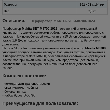
Размеры
362 x 71 x 194 мм
Вес
2,5 кг
Описание:
Перфоратор MAKITA SET-M8700-1023
Перфоратор
Makita SET-M8700-1023
- это легкий и компактный
инструмент с двумя режимами работы: сверление или сверление с
ударом. При потребляемой мощности в 710 Вт он обладает энергией
удара 1,9 Дж, и подходит для сверления по металлу, бетону или
древесине.
Патрон SDS-plus, которым укомплектован перфоратор
Makita M8700
упрощает процесс замены насадок. Расцепная муфта, примененная
в перфораторе Makita M8700, обеспечивает скольжение крутящихся
элементов при заклинивании бура, чем предотвращает рывок и,
соответственно, предохраняет механизм от преждевременного
износа.
Комплект поставки:
- чемодан для транспортировки
- ограничитель глубины
- боковая ручка
- набор буров D-00795
Преимущества для пользователя: