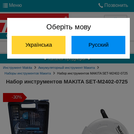
Меню
Позвонить
Оберіть мову
Войти
Українська
Русский
Отдел запчастей:
(068) 824-24-24
Каталог продукции
Инструмент Makita
Аккумуляторный инструмент Макита
Наборы инструментов Макита
Набор инструментов MAKITA SET-M2402-0725
Набор инструментов MAKITA SET-M2402-0725
-30%