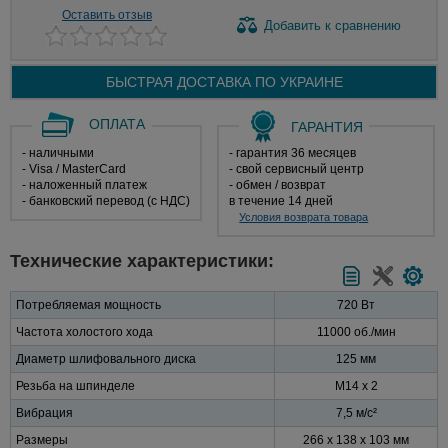
Оставить отзыв
Добавить
к сравнению
БЫСТРАЯ ДОСТАВКА ПО
УКРАИНЕ
ОПЛАТА
ГАРАНТИЯ
- наличными
- гарантия 36 месяцев
- Visa / MasterCard
- свой сервисный центр
- наложенный платеж
- обмен / возврат
- банковский перевод (с НДС)
в течение 14 дней
Условия возврата товара
Технические характеристики:
Потребляемая мощность
720 Вт
Частота холостого хода
11000 об./мин
Диаметр шлифовального диска
125 мм
Резьба на шпинделе
M14 х 2
Вибрация
7,5 м/с²
Размеры
266 х 138 х 103 мм