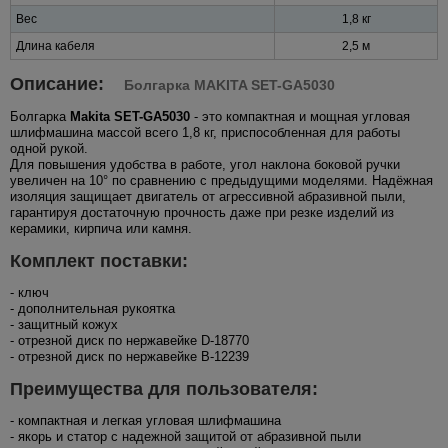
Вес
1,8 кг
Длина кабеля
2,5 м
Описание:
Болгарка MAKITA SET-GA5030
Болгарка
Makita SET-GA5030
- это компактная и мощная угловая
шлифмашина массой всего 1,8 кг, приспособленная для работы
одной рукой.
Для повышения удобства в работе, угол наклона боковой ручки
увеличен на 10° по сравнению с предыдущими моделями. Надёжная
изоляция защищает двигатель от агрессивной абразивной пыли,
гарантируя достаточную прочность даже при резке изделий из
керамики, кирпича или камня.
Комплект поставки:
- ключ
- дополнительная рукоятка
- защитный кожух
- отрезной диск по нержавейке D-18770
- отрезной диск по нержавейке B-12239
Преимущества для пользователя:
- компактная и легкая угловая шлифмашина
- якорь и статор с надежной защитой от абразивной пыли