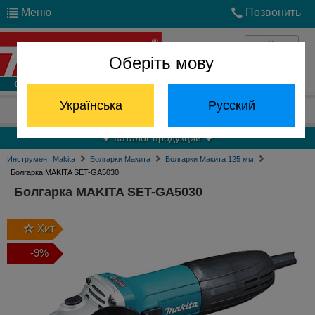
Меню
Позвонить
Оберіть мову
Войти
Українська
Русский
Отдел запчастей:
(068) 824-24-24
Каталог продукции
Инструмент Makita
Болгарки Макита
Болгарки Макита 125 мм
Болгарка MAKITA SET-GA5030
Болгарка MAKITA SET-GA5030
Хит
-9%