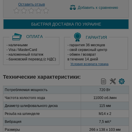
Оставить отзыв
Добавить
к сравнению
БЫСТРАЯ ДОСТАВКА ПО
УКРАИНЕ
ОПЛАТА
ГАРАНТИЯ
- наличными
- гарантия 36 месяцев
- Visa / MasterCard
- свой сервисный центр
- наложенный платеж
- обмен / возврат
- банковский перевод (с НДС)
в течение 14 дней
Условия возврата товара
Технические характеристики:
Потребляемая мощность
720 Вт
Частота холостого хода
11000 об./мин
Диаметр шлифовального диска
115 мм
Резьба на шпинделе
M14 х 2
Вибрация
7,5 м/с²
Размеры
266 x 138 x 103 мм