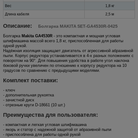
Вес
1,8 кг
Длина кабеля
2,5 м
Описание:
Болгарка MAKITA SET-GA4530R-0425
Болгарка
Makita GA4530R
- это компактная и мощная угловая
шлифмашина массой всего 1,8 кг, приспособленная для работы
одной рукой.
Надёжная изоляция защищает двигатель от агрессивной абразивной
пыли. Корпус редуктора устанавливается в 4-х разных положениях с
поворотом на 90°. Для повышения удобства в работе угол наклона
боковой ручки увеличен по отношению к корпусу редуктора на 10
градусов по сравнению с предыдущими моделями.
Комплект поставки:
- ключ
- дополнительная рукоятка
- зачистной диск
- отрезные круги D-18661 (10 шт.)
Преимущества для пользователя:
- компактная и легкая угловая шлифмашина
- якорь и статор с надежной защитой от абразивной пыли
- приспособлена для работы одной рукой