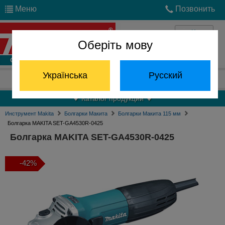
Меню
Позвонить
Оберіть мову
Войти
Українська
Русский
Отдел запчастей:
(068) 824-24-24
Каталог продукции
Инструмент Makita
Болгарки Макита
Болгарки Макита 115 мм
Болгарка MAKITA SET-GA4530R-0425
Болгарка MAKITA SET-GA4530R-0425
-42%