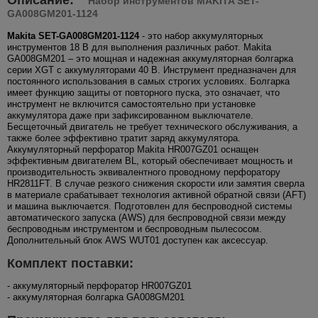
Набор инструментов MAKITA SET-
GA008GM201-1124
Makita SET-GA008GM201-1124
- это набор аккумуляторных
инструментов 18 В для выполнения различных работ. Makita
GA008GM201 – это мощная и надежная аккумуляторная болгарка
серии XGT с аккумуляторами 40 В. Инструмент предназначен для
постоянного использования в самых строгих условиях. Болгарка
имеет функцию защиты от повторного пуска, это означает, что
инструмент не включится самостоятельно при установке
аккумулятора даже при зафиксированном выключателе.
Бесщеточный двигатель не требует технического обслуживания, а
также более эффективно тратит заряд аккумулятора.
Аккумуляторный перфоратор Makita HR007GZ01 оснащен
эффективным двигателем BL, который обеспечивает мощность и
производительность эквивалентного проводному перфоратору
HR2811FT. В случае резкого снижения скорости или замятия сверла
в материале срабатывает технология активной обратной связи (AFT)
и машина выключается. Подготовлен для беспроводной системы
автоматического запуска (AWS) для беспроводной связи между
беспроводным инструментом и беспроводным пылесосом.
Дополнительный блок AWS WUT01 доступен как аксессуар.
Комплект поставки:
- аккумуляторный перфоратор HR007GZ01
- аккумуляторная болгарка GA008GM201