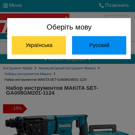
Меню
Позвонить
Оберіть мову
Войти
Українська
Русский
Отдел запчастей:
(068) 824-24-24
Каталог продукции
Инструмент Makita
Аккумуляторный инструмент Макита
Наборы инструментов Макита
Набор инструментов MAKITA SET-GA008GM201-1124
Набор инструментов MAKITA SET-
GA008GM201-1124
-19%