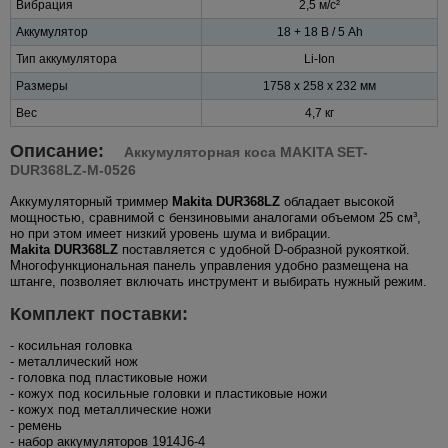
Вибрация
2,5 м/с²
Аккумулятор
18 + 18 В / 5 Ah
Тип аккумулятора
Li-Ion
Размеры
1758 x 258 x 232 мм
Вес
4,7 кг
Описание:
Аккумуляторная коса MAKITA SET-
DUR368LZ-M-0526
Аккумуляторный триммер
Makita DUR368LZ
обладает высокой
мощностью, сравнимой с бензиновыми аналогами объемом 25 см³,
но при этом имеет низкий уровень шума и вибрации.
Makita DUR368LZ
поставляется с удобной D-образной рукояткой.
Многофункциональная панель управления удобно размещена на
штанге, позволяет включать инструмент и выбирать нужный режим.
Комплект поставки:
- косильная головка
- металлический нож
- головка под пластиковые ножи
- кожух под косильные головки и пластиковые ножи
- кожух под металлические ножи
- ремень
- набор аккумуляторов 1914J6-4