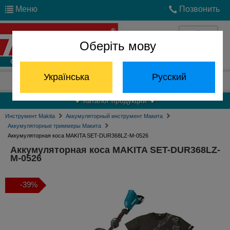
Меню
Позвонить
Оберіть мову
Войти
Українська
Русский
Отдел запчастей:
(068) 824-24-24
Каталог продукции
Инструмент Makita
Аккумуляторный инструмент Макита
Аккумуляторные триммеры Макита
Аккумуляторная коса MAKITA SET-DUR368LZ-M-0526
Аккумуляторная коса MAKITA SET-DUR368LZ-
M-0526
-39%