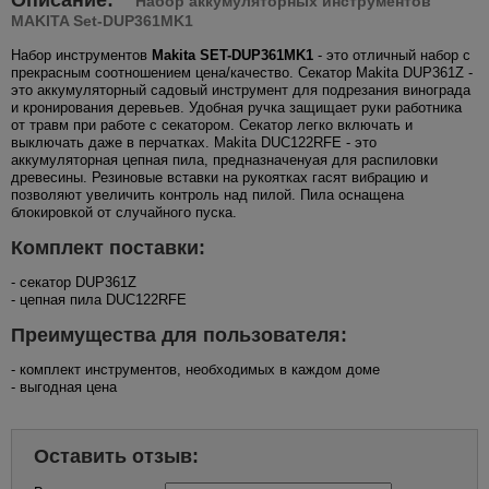
Набор аккумуляторных инструментов
MAKITA Set-DUP361MK1
Набор инструментов
Makita SET-DUP361MK1
- это отличный набор с
прекрасным соотношением цена/качество. Секатор Makita DUP361Z -
это аккумуляторный садовый инструмент для подрезания винограда
и кронирования деревьев. Удобная ручка защищает руки работника
от травм при работе с секатором. Секатор легко включать и
выключать даже в перчатках. Makita DUC122RFE - это
аккумуляторная цепная пила, предназначенyая для распиловки
древесины. Резиновые вставки на рукоятках гасят вибрацию и
позволяют увеличить контроль над пилой. Пила оснащена
блокировкой от случайного пуска.
Комплект поставки:
- секатор DUP361Z
- цепная пила DUC122RFE
Преимущества для пользователя:
- комплект инструментов, необходимых в каждом доме
- выгодная цена
Оставить отзыв: