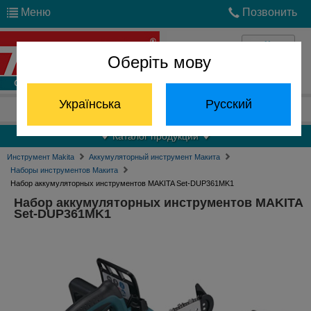
Меню
Позвонить
Оберіть мову
Войти
Українська
Русский
Отдел запчастей:
(068) 824-24-24
Каталог продукции
Инструмент Makita
Аккумуляторный инструмент Макита
Наборы инструментов Макита
Набор аккумуляторных инструментов MAKITA Set-DUP361MK1
Набор аккумуляторных инструментов MAKITA
Set-DUP361MK1