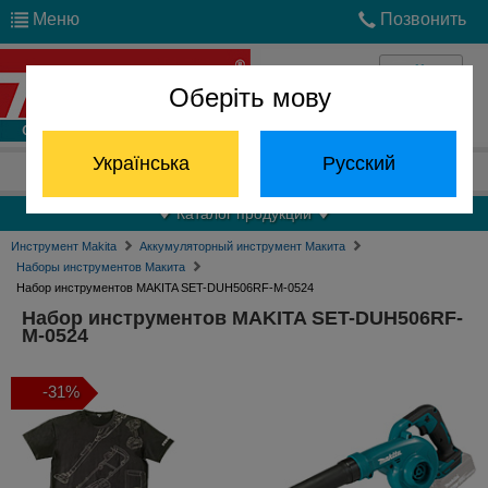
Меню
Позвонить
Оберіть мову
Войти
Українська
Русский
Отдел запчастей:
(068) 824-24-24
Каталог продукции
Инструмент Makita
Аккумуляторный инструмент Макита
Наборы инструментов Макита
Набор инструментов MAKITA SET-DUH506RF-M-0524
Набор инструментов MAKITA SET-DUH506RF-
M-0524
-31%