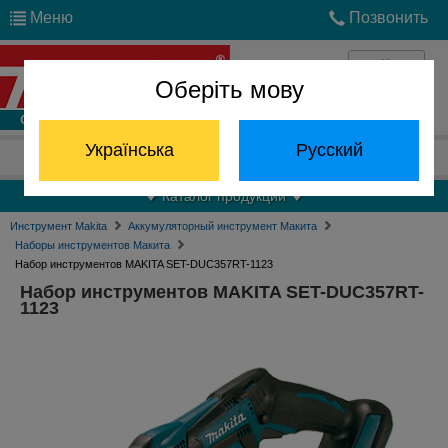
Меню
Позвонить
Оберіть мову
Войти
Українська
Русский
Отдел запчастей:
(068) 824-24-24
Каталог продукции
Инструмент Makita
Аккумуляторный инструмент Макита
Наборы инструментов Макита
Набор инструментов MAKITA SET-DUC357RT-1123
Набор инструментов MAKITA SET-DUC357RT-
1123