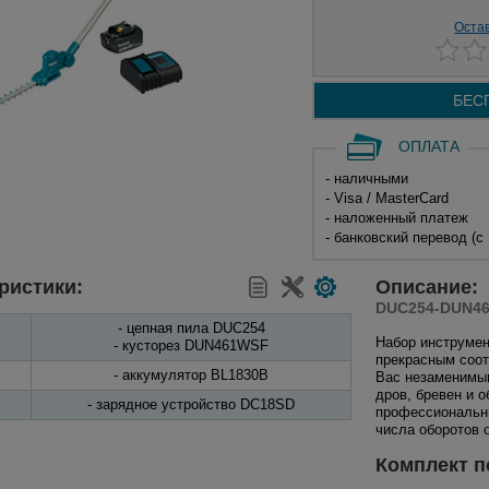
Оста
БЕС
ОПЛАТА
- наличными
- Visa / MasterCard
- наложенный платеж
- банковский перевод (с
ристики:
Описание:
DUC254-DUN4
- цепная пила DUC254
Набор инструме
- кусторез DUN461WSF
прекрасным соот
- аккумулятор BL1830B
Вас незаменимым
дров, бревен и 
- зарядное устройство DC18SD
профессиональны
числа оборотов 
Комплект п