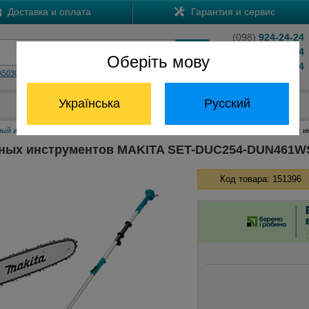
Доставка и оплата
Гарантия и сервис
(098)
924-24-24
(066)
204-24-24
Оберіть мову
(063)
824-24-24
A5030
HS7601
Обратный звонок
Українська
Русский
Отдел запчастей:
(068) 824-24-24
ный инструмент Макита
Наборы инструментов Макита
Набор аккумуляторных 
рных инструментов MAKITA SET-DUC254-DUN461W
Код товара: 151396