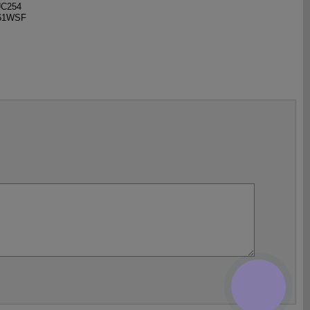
UC254
461WSF
КНОПКА
ЗВ'ЯЗКУ