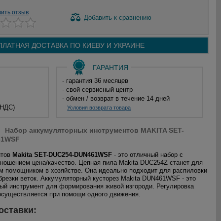
вить отзыв
Добавить
к сравнению
ПЛАТНАЯ ДОСТАВКА ПО
КИЕВУ И
УКРАИНЕ
ГАРАНТИЯ
- гарантия 36 месяцев
- свой сервисный центр
- обмен / возврат в течение 14 дней
 НДС)
Условия возврата товара
Набор аккумуляторных инструментов MAKITA SET-
61WSF
нтов
Makita SET-DUC254-DUN461WSF
- это отличный набор с
ношением цена/качество. Цепная пила Makita DUC254Z станет для
 помощником в хозяйстве. Она идеально подходит для распиловки
обрезки веток. Аккумуляторный кусторез Makita DUN461WSF - это
й инструмент для формирования живой изгороди. Регулировка
осуществляется при помощи одного движения.
оставки: