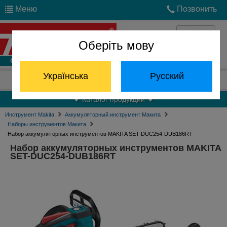
Меню
Позвонить
Оберіть мову
Войти
Українська
Русский
Отдел запчастей:
(068) 824-24-24
Каталог продукции
Инструмент Makita
Аккумуляторный инструмент Макита
Наборы инструментов Макита
Набор аккумуляторных инструментов MAKITA SET-DUC254-DUB186RT
Набор аккумуляторных инструментов MAKITA
SET-DUC254-DUB186RT