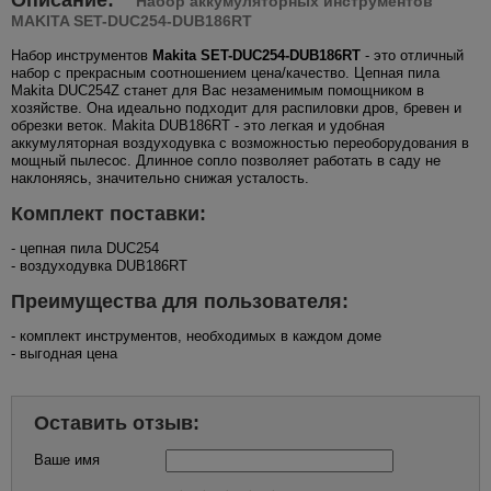
Набор аккумуляторных инструментов
MAKITA SET-DUC254-DUB186RT
Набор инструментов
Makita SET-DUC254-DUB186RT
- это отличный
набор с прекрасным соотношением цена/качество. Цепная пила
Makita DUC254Z станет для Вас незаменимым помощником в
хозяйстве. Она идеально подходит для распиловки дров, бревен и
обрезки веток. Makita DUB186RT - это легкая и удобная
аккумуляторная воздуходувка с возможностью переоборудования в
мощный пылесос. Длинное сопло позволяет работать в саду не
наклоняясь, значительно снижая усталость.
Комплект поставки:
- цепная пила DUC254
- воздуходувка DUB186RT
Преимущества для пользователя:
- комплект инструментов, необходимых в каждом доме
- выгодная цена
Оставить отзыв:
Ваше имя