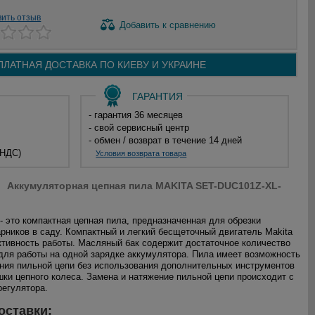
вить отзыв
Добавить
к сравнению
ПЛАТНАЯ ДОСТАВКА ПО
КИЕВУ И
УКРАИНЕ
ГАРАНТИЯ
- гарантия 36 месяцев
- свой сервисный центр
- обмен / возврат в течение 14 дней
 НДС)
Условия возврата товара
Аккумуляторная цепная пила MAKITA SET-DUC101Z-XL-
- это компактная цепная пила, предназначенная для обрезки
арников в саду. Компактный и легкий бесщеточный двигатель Makita
ивность работы. Масляный бак содержит достаточное количество
для работы на одной зарядке аккумулятора. Пила имеет возможность
ния пильной цепи без использования дополнительных инструментов
шки цепного колеса. Замена и натяжение пильной цепи происходит с
егулятора.
оставки: