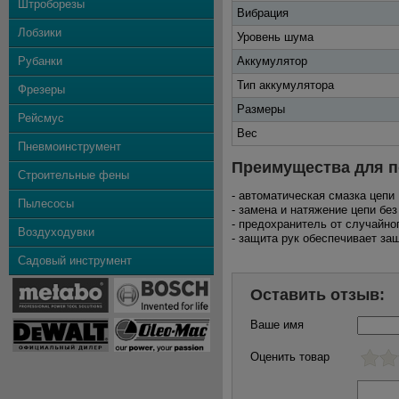
Штроборезы
Вибрация
Лобзики
Уровень шума
Рубанки
Аккумулятор
Тип аккумулятора
Фрезеры
Размеры
Рейсмус
Вес
Пневмоинструмент
Преимущества для п
Строительные фены
- автоматическая смазка цепи
Пылесосы
- замена и натяжение цепи бе
- предохранитель от случайно
Воздуходувки
- защита рук обеспечивает за
Садовый инструмент
Оставить отзыв:
Ваше имя
Оценить товар