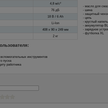
4,8 м/с²
- масло для смаз
76 дБ
- шина
- защитный чехо
18 В / 6 Ah
- цепь
- круглый напил
Li-Ion
- аккумулятор B
- зарядное устр
408 x 90 x 249 мм
- футболка XL
2 кг
ользователя:
з вспомогательных инструментов
го пуска
щиту работника