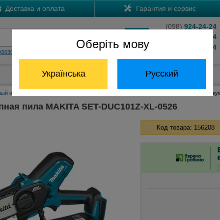
Доставка и оплата
Гарантия и сервис
(098)
924-24-24
(066)
204-24-24
Оберіть мову
(063)
824-24-24
A5030
HS7601
Обратный звонок
Українська
Русский
Отдел запчастей:
(068) 824-24-24
ный инструмент Макита
Аккумуляторные компактные цепные пилы Макита
Акку
пная пила MAKITA SET-DUC101Z-XL-0526
Код товара: 156208