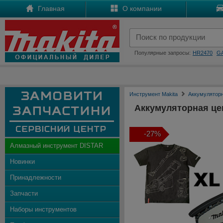
Главная
О компании
Популярные запросы:
HR2470
G
Инструмент Makita
Аккумулятор
Аккумуляторная це
-27%
Алмазный инструмент DISTAR
Новинки
Принадлежности
Запчасти
Наборы инструментов