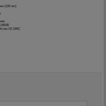
ки (100 мл)
л
ьник
L1860B
ойство DC18RC