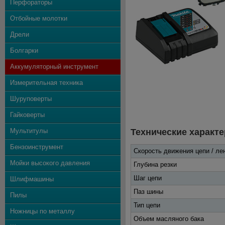
Перфораторы
Отбойные молотки
Дрели
Болгарки
Аккумуляторный инструмент
Измерительная техника
Шуруповерты
Гайковерты
Мультитулы
Технические характе
Бензоинструмент
Скорость движения цепи / ле
Мойки высокого давления
Глубина резки
Шаг цепи
Шлифмашины
Паз шины
Пилы
Тип цепи
Ножницы по металлу
Объем масляного бака