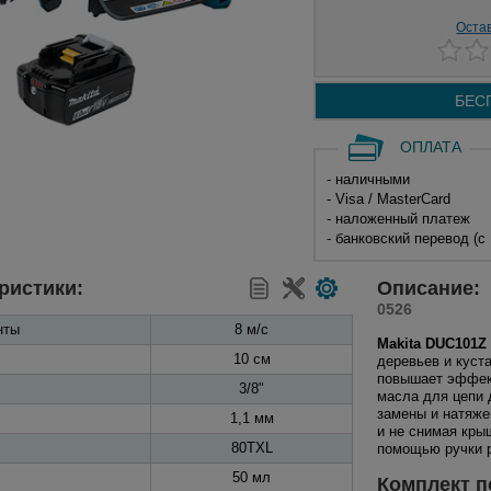
Оста
БЕС
ОПЛАТА
- наличными
- Visa / MasterCard
- наложенный платеж
- банковский перевод (с
ристики:
Описание:
0526
нты
8 м/с
Makita DUC101Z
10 см
деревьев и куст
повышает эффект
3/8"
масла для цепи 
замены и натяже
1,1 мм
и не снимая кры
80TXL
помощью ручки р
50 мл
Комплект п