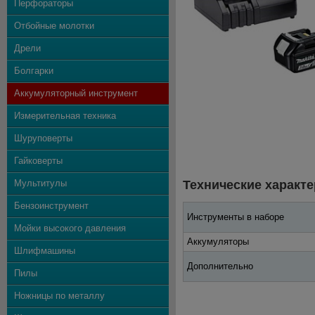
Перфораторы
Отбойные молотки
Дрели
Болгарки
Аккумуляторный инструмент
Измерительная техника
Шуруповерты
Гайковерты
Мультитулы
Технические характе
Бензоинструмент
Инструменты в наборе
Мойки высокого давления
Аккумуляторы
Шлифмашины
Дополнительно
Пилы
Ножницы по металлу