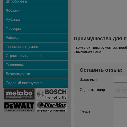
Штроборезы
Лобзики
Рубанки
Фрезеры
Рейсмус
Преимущества для п
Пневмоинструмент
- комплект инструментов, не
- выгодная цена
Строительные фены
Пылесосы
Оставить отзыв:
Воздуходувки
Ваше имя
Садовый инструмент
Оценить товар
Отзыв