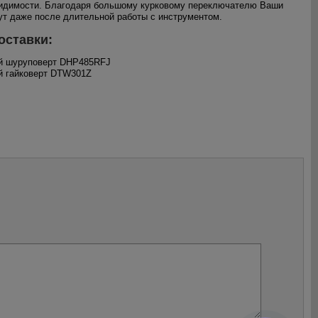
видимости. Благодаря большому курковому переключателю Ваши
ут даже после длительной работы с инструментом.
оставки:
ый шуруповерт DHP485RFJ
й гайковерт DTW301Z