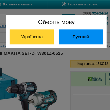
Доставка и оплата
Гарантия и сервис
(098)
924-24-24
(066)
204-24-24
Оберіть мову
(063)
824-24-24
A5030
HS7601
Обратный звонок
Українська
Русский
Отдел запчастей:
(068) 824-24-24
ный инструмент Макита
Наборы инструментов Макита
Набор инструментов MA
в MAKITA SET-DTW301Z-0525
Код товара: 1513212