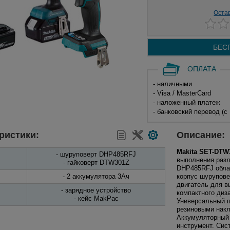
Оста
БЕС
ОПЛАТА
- наличными
- Visa / MasterCard
- наложенный платеж
- банковский перевод (с
ристики:
Описание:
Makita SET-DTW
- шуруповерт DHP485RFJ
выполнения разл
- гайковерт DTW301Z
DHP485RFJ обла
- 2 аккумулятора 3Ач
корпус шурупове
двигатель для в
- зарядное устройство
компактного диз
- кейс MakPac
Универсальный п
резиновыми накл
Аккумуляторный 
инструмент. Сис