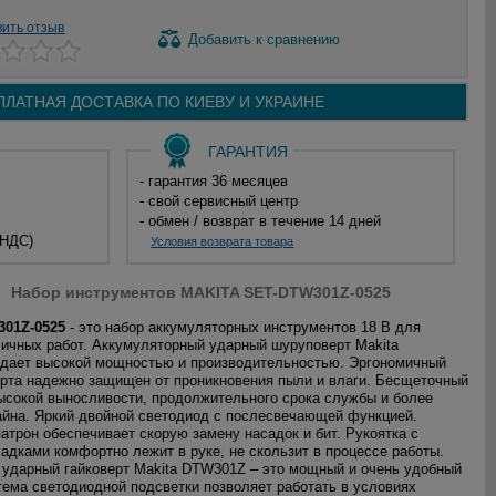
вить отзыв
Добавить
к сравнению
ПЛАТНАЯ ДОСТАВКА ПО
КИЕВУ И
УКРАИНЕ
ГАРАНТИЯ
- гарантия 36 месяцев
- свой сервисный центр
- обмен / возврат в течение 14 дней
 НДС)
Условия возврата товара
Набор инструментов MAKITA SET-DTW301Z-0525
301Z-0525
- это набор аккумуляторных инструментов 18 В для
ичных работ. Аккумуляторный ударный шуруповерт Makita
дает высокой мощностью и производительностью. Эргономичный
рта надежно защищен от проникновения пыли и влаги. Бесщеточный
ысокой выносливости, продолжительного срока службы и более
айна. Яркий двойной светодиод с послесвечающей функцией.
атрон обеспечивает скорую замену насадок и бит. Рукоятка с
адками комфортно лежит в руке, не скользит в процессе работы.
ударный гайковерт Makita DTW301Z – это мощный и очень удобный
тема светодиодной подсветки позволяет работать в условиях