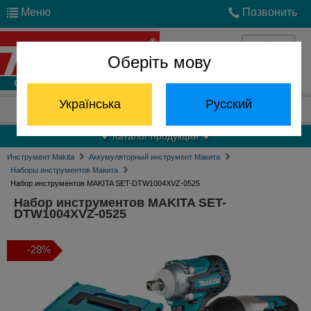
Меню
Позвонить
Оберіть мову
Войти
Українська
Русский
Отдел запчастей:
(068) 824-24-24
Каталог продукции
Инструмент Makita
Аккумуляторный инструмент Макита
Наборы инструментов Макита
Набор инструментов MAKITA SET-DTW1004XVZ-0525
Набор инструментов MAKITA SET-
DTW1004XVZ-0525
-28%