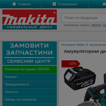
Главная
О компании
Популярные запросы:
HR2470
G
Инструмент Makita
Аккумулятор
Аккумуляторная ди
-10%
Алмазный инструмент DISTAR
Новинки
Принадлежности
Запчасти
Наборы инструментов