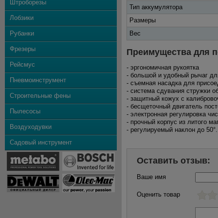
Штроборезы
Тип аккумулятора
Лобзики
Размеры
Рубанки
Вес
Фрезеры
Преимущества для п
Рейсмус
- эргономичная рукоятка
- большой и удобный рычаг д
Пневмоинструмент
- съемная насадка для присо
- система сдувания стружки 
Строительные фены
- защитный кожух с калиброво
- бесщеточный двигатель пост
Пылесосы
- электронная регулировка ч
- прочный корпус из литого ма
Воздуходувки
- регулируемый наклон до 50°.
Садовый инструмент
Оставить отзыв:
Ваше имя
Оценить товар