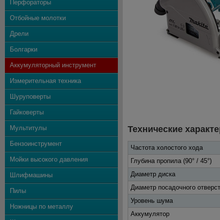
Перфораторы
Отбойные молотки
Дрели
Болгарки
Аккумуляторный инструмент
Измерительная техника
Шуруповерты
Гайковерты
Мультитулы
Технические характе
Бензоинструмент
Частота холостого хода
Мойки высокого давления
Глубина пропила (90° / 45°)
Диаметр диска
Шлифмашины
Диаметр посадочного отверс
Пилы
Уровень шума
Ножницы по металлу
Аккумулятор