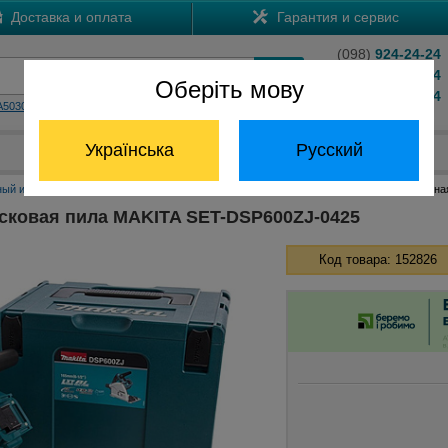
Доставка и оплата
Гарантия и сервис
(098)
924-24-24
(066)
204-24-24
Оберіть мову
(063)
824-24-24
A5030
HS7601
Обратный звонок
Українська
Русский
Отдел запчастей:
(068) 824-24-24
ный инструмент Макита
Аккумуляторные дисковые пилы Макита
Аккумуляторна
сковая пила MAKITA SET-DSP600ZJ-0425
Код товара: 152826