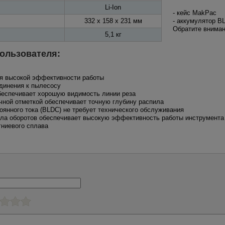
Li-Ion
- кейс MakPac
332 x 158 x 231 мм
- аккумулятор B
Обратите вниман
5,1 кг
ользователя:
ля высокой эффективности работы
единения к пылесосу
обеспечивает хорошую видимость линии реза
чной отметкой обеспечивает точную глубину распила
оянного тока (BLDC) не требует технического обслуживания
исла оборотов обеспечивает высокую эффективность работы инструмента
гниевого сплава