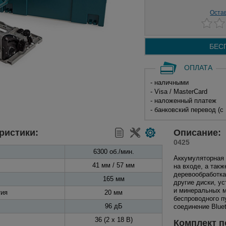
Оста
БЕС
ОПЛАТА
- наличными
- Visa / MasterCard
- наложенный платеж
- банковский перевод (с
ристики:
Описание:
0425
6300 об./мин.
Аккумуляторная
41 мм / 57 мм
на входе, а так
деревообработка
165 мм
другие диски, у
и минеральных м
тия
20 мм
беспроводного п
96 дБ
соединение Bluet
36 (2 х 18 В)
Комплект п