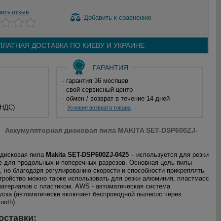
вить отзыв
Добавить
к сравнению
ПЛАТНАЯ ДОСТАВКА ПО
КИЕВУ И
УКРАИНЕ
ГАРАНТИЯ
- гарантия 36 месяцев
- свой сервисный центр
- обмен / возврат в течение 14 дней
 НДС)
Условия возврата товара
Аккумуляторная дисковая пила MAKITA SET-DSP600ZJ-
 дисковая пила
Makita SET-DSP600ZJ-0425
– используется для резки
же для продольных и поперечных разрезов. Основная цель пилы -
, но благодаря регулированию скорости и способности прикреплять
стройство можно также использовать для резки алюминия, пластмасс
атериалов с пластиком. AWS - автоматическая система
уска (автоматически включает беспроводной пылесос через
ooth).
оставки: