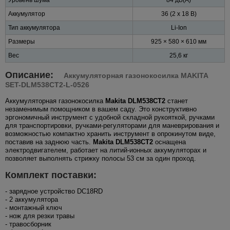
Аккумулятор
36 (2 х 18 В)
Тип аккумулятора
Li-Ion
Размеры
925 × 580 × 610 мм
Вес
25,6 кг
Описание:
Аккумуляторная газонокосилка MAKITA
SET-DLM538CT2-L-0526
Аккумуляторная газонокосилка
Makita DLM538CT2
станет
незаменимым помощником в вашем саду. Это конструктивно
эргономичный инструмент с удобной складной рукояткой, ручками
для транспортировки, ручками-регуляторами для маневрирования и
возможностью компактно хранить инструмент в опрокинутом виде,
поставив на заднюю часть.
Makita DLM538CT2
оснащена
электродвигателем, работает на литий-ионных аккумуляторах и
позволяет выполнять стрижку полосы 53 см за один проход.
Комплект поставки:
- зарядное устройство DC18RD
- 2 аккумулятора
- монтажный ключ
- нож для резки травы
- травосборник