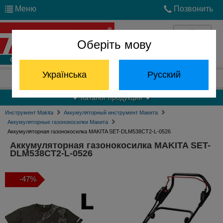
Меню
Позвонить
Оберіть мову
Войти
Українська
Русский
Отдел запчастей:
(068) 824-24-24
Каталог продукции
Инструмент Makita
Аккумуляторный инструмент Макита
Аккумуляторные газонокосилки Макита
Аккумуляторная газонокосилка MAKITA SET-DLM538CT2-L-0526
Аккумуляторная газонокосилка MAKITA SET-
DLM538CT2-L-0526
-47%