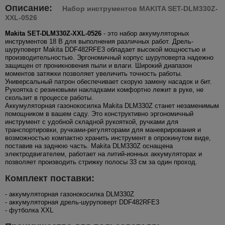
Описание:
Набор инструментов MAKITA SET-DLM330Z-
XXL-0526
Makita SET-DLM330Z-XXL-0526
- это набор аккумуляторных
инструментов 18 В для выполнения различных работ. Дрель-
шуруповерт Makita DDF482RFE3 обладает высокой мощностью и
производительностью. Эргономичный корпус шуруповерта надежно
защищен от проникновения пыли и влаги. Широкий диапазон
моментов затяжки позволяет увеличить точность работы.
Универсальный патрон обеспечивает скорую замену насадок и бит.
Рукоятка с резиновыми накладками комфортно лежит в руке, не
скользит в процессе работы.
Аккумуляторная газонокосилка Makita DLM330Z станет незаменимым
помощником в вашем саду. Это конструктивно эргономичный
инструмент с удобной складной рукояткой, ручками для
транспортировки, ручками-регуляторами для маневрирования и
возможностью компактно хранить инструмент в опрокинутом виде,
поставив на заднюю часть. Makita DLM330Z оснащена
электродвигателем, работает на литий-ионных аккумуляторах и
позволяет производить стрижку полосы 33 см за один проход.
Комплект поставки:
- аккумуляторная газонокосилка DLM330Z
- аккумуляторная дрель-шуруповерт DDF482RFE3
- футболка XXL