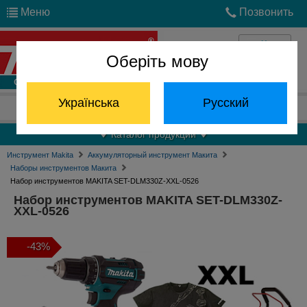
Меню
Позвонить
Оберіть мову
Войти
Українська
Русский
Отдел запчастей:
(068) 824-24-24
Каталог продукции
Инструмент Makita
Аккумуляторный инструмент Макита
Наборы инструментов Макита
Набор инструментов MAKITA SET-DLM330Z-XXL-0526
Набор инструментов MAKITA SET-DLM330Z-
XXL-0526
-43%