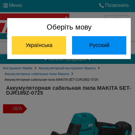
Меню
Позвонить
Оберіть мову
Войти
Українська
Русский
Отдел запчастей:
(068) 824-24-24
Каталог продукции
Инструмент Makita
Аккумуляторный инструмент Макита
Аккумуляторные сабельные пилы Макита
Аккумуляторная сабельная пила MAKITA SET-DJR189Z-0725
Аккумуляторная сабельная пила MAKITA SET-
DJR189Z-0725
-31%