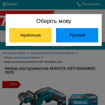
Меню
Позвонить
Оберіть мову
Войти
Українська
Русский
Отдел запчастей:
(068) 824-24-24
Каталог продукции
Инструмент Makita
Аккумуляторный инструмент Макита
Наборы инструментов Макита
Набор инструментов MAKITA SET-DHS680Z-1025
Набор инструментов MAKITA SET-DHS680Z-
1025
-25%