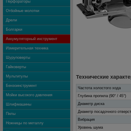
Перфораторы
Отбойные молотки
Дрели
Болгарки
Аккумуляторный инструмент
Измерительная техника
Шуруповерты
Гайковерты
Мультитулы
Технические характе
Бензоинструмент
Частота холостого хода
Мойки высокого давления
Глубина пропила (90° / 45°)
Диаметр диска
Шлифмашины
Диаметр посадочного отверс
Пилы
Вибрация
Ножницы по металлу
Уровень шума