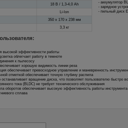
- аккумулятор B
18 В / 1,3-4,0 Ah
- зарядное устр
- пильный диск 
Li-Ion
350 x 170 x 238 мм
3,3 кг
ользователя:
ля высокой эффективности работы
дсветка облегчает работу в темноте
единения к пылесосу
обеспечивает хорошую видимость линии реза
укция обеспечивает превосходное управление и маневренность инструмен
чной отметкой обеспечивает точную глубину распила
о останавливает вращение диска, что позволяет пользователю быстро в
оянного тока (BLDC) не требует технического обслуживания
исла оборотов обеспечивает высокую эффективность работы инструмента
гниевого сплава