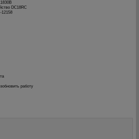
L1830B
ойство DC18RC
E-12158
та
озобновить работу