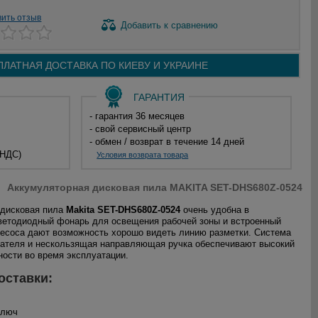
вить отзыв
Добавить
к сравнению
ПЛАТНАЯ ДОСТАВКА ПО
КИЕВУ И
УКРАИНЕ
ГАРАНТИЯ
- гарантия 36 месяцев
- свой сервисный центр
- обмен / возврат в течение 14 дней
 НДС)
Условия возврата товара
Аккумуляторная дисковая пила MAKITA SET-DHS680Z-0524
 дисковая пила
Makita SET-DHS680Z-0524
очень удобна в
ветодиодный фонарь для освещения рабочей зоны и встроенный
есоса дают возможность хорошо видеть линию разметки. Система
ателя и нескользящая направляющая ручка обеспечивают высокий
ности во время эксплуатации.
оставки:
ключ