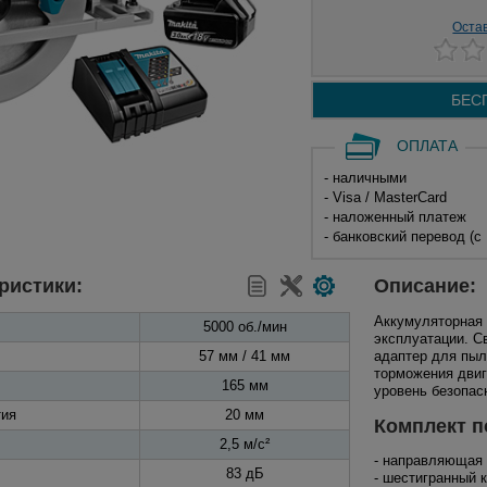
Оста
БЕС
ОПЛАТА
- наличными
- Visa / MasterCard
- наложенный платеж
- банковский перевод (с
ристики:
Описание:
Аккумуляторная
5000 об./мин
эксплуатации. С
57 мм / 41 мм
адаптер для пыл
торможения двиг
165 мм
уровень безопас
тия
20 мм
Комплект п
2,5 м/с²
- направляющая
83 дБ
- шестигранный 