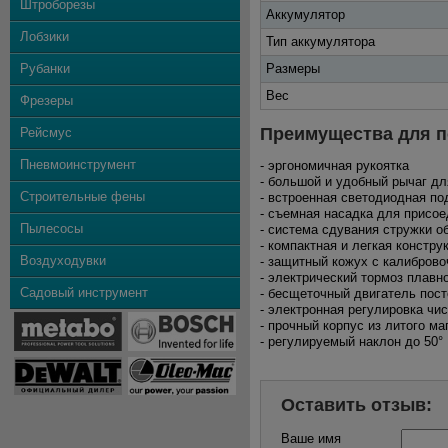
Штроборезы
Аккумулятор
Лобзики
Тип аккумулятора
Рубанки
Размеры
Вес
Фрезеры
Преимущества для п
Рейсмус
Пневмоинструмент
- эргономичная рукоятка
- большой и удобный рычаг д
Строительные фены
- встроенная светодиодная по
- съемная насадка для присо
Пылесосы
- система сдувания стружки 
- компактная и легкая констр
Воздуходувки
- защитный кожух с калиброво
- электрический тормоз плавн
Садовый инструмент
- бесщеточный двигатель пост
- электронная регулировка ч
- прочный корпус из литого ма
- регулируемый наклон до 50°
Оставить отзыв:
Ваше имя