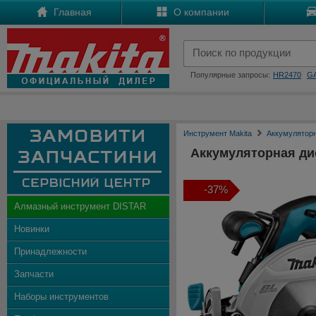
Главная
О компании
Популярные запросы:
HR2470
G
Инструмент Makita
Аккумулятор
Аккумуляторная ди
-37%
Алмазный инструмент DISTAR
Новинки
Принадлежности
Запчасти
Наборы инструментов