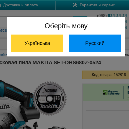
Доставка и оплата
Гарантия и сервис
(098)
924-24-24
(066)
204-24-24
Оберіть мову
(063)
824-24-24
A5030
HS7601
Обратный звонок
Українська
Русский
Отдел запчастей:
(068) 824-24-24
ный инструмент Макита
Аккумуляторные дисковые пилы Макита
Аккумуляторна
сковая пила MAKITA SET-DHS680Z-0524
Код товара: 152816