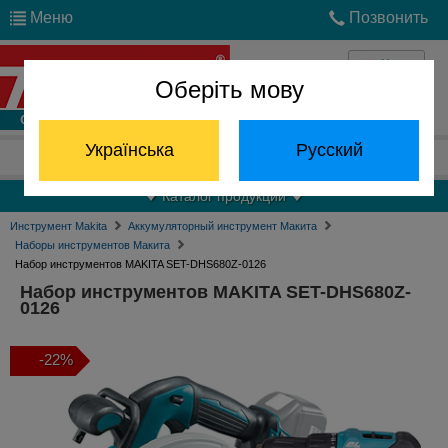
Меню
Позвонить
Оберіть мову
Войти
Українська
Русский
Отдел запчастей:
(068) 824-24-24
Каталог продукции
Инструмент Makita
Аккумуляторный инструмент Макита
Наборы инструментов Макита
Набор инструментов MAKITA SET-DHS680Z-0126
Набор инструментов MAKITA SET-DHS680Z-
0126
-22%