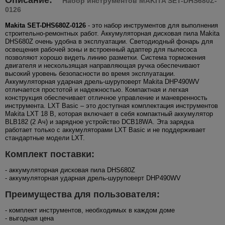
Набор инструментов MAKITA SET-DHS680Z-
0126
Makita SET-DHS680Z-0126
- это набор инструментов для выполнения
строительно-ремонтных работ. Аккумуляторная дисковая пила Makita
DHS680Z очень удобна в эксплуатации. Светодиодный фонарь для
освещения рабочей зоны и встроенный адаптер для пылесоса
позволяют хорошо видеть линию разметки. Система торможения
двигателя и нескользящая направляющая ручка обеспечивают
высокий уровень безопасности во время эксплуатации.
Аккумуляторная ударная дрель-шуруповерт Makita DHP490WV
отличается простотой и надежностью. Компактная и легкая
конструкция обеспечивает отличное управление и маневренность
инструмента. LXT Basic – это доступная комплектация инструментов
Makita LXT 18 В, которая включает в себя компактный аккумулятор
BLB182 (2 Ач) и зарядное устройство DCB18WA. Эта зарядка
работает только с аккумуляторами LXT Basic и не поддерживает
стандартные модели LXT.
Комплект поставки:
- аккумуляторная дисковая пила DHS680Z
- аккумуляторная ударная дрель-шуруповерт DHP490WV
Преимущества для пользователя:
- комплект инструментов, необходимых в каждом доме
- выгодная цена