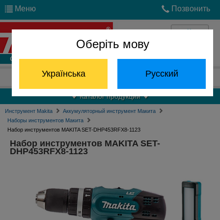
Меню
Позвонить
Оберіть мову
Войти
Українська
Русский
Отдел запчастей:
(068) 824-24-24
Каталог продукции
Инструмент Makita
Аккумуляторный инструмент Макита
Наборы инструментов Макита
Набор инструментов MAKITA SET-DHP453RFX8-1123
Набор инструментов MAKITA SET-
DHP453RFX8-1123