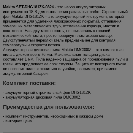
Makita SET-DHG181ZK-0824
- это набор аккумуляторных
инструментов 18 В для выполнения различных работ. Строительный
фен Makita DHG181ZK – это аккумуляторный инструмент, который
применяется для удаления лакокрасочных покрытий, оттаивания
замерзших металлических труб, отслаивания изразца, мастик и
шпатлевок. Насадку можно снять, не прикасаясь к горячей
металлической части, просто повернув пластиковое кольцо.
Двухступенчатый переключатель предназначен для контроля
температуры и скорости потока.
Аккумуляторная дисковая пила Makita DMC300Z – это компактная
пила с диском всего 76 мм. Максимальная толщина диска
составляет 1 мм. Пила надежно защищена от проникновения пыли и
грязи, что продлевает ее срок службы. Защита от повторного пуска
не позволит пиле включиться случайно, например, при замене
аккумуляторной батареи.
Комплект поставки:
- аккумуляторный строительный фен DHG181ZK
- аккумуляторная дисковая пила DMC300Z
Преимущества для пользователя:
- комплект инструментов, необходимых в каждом доме
- выгодная цена