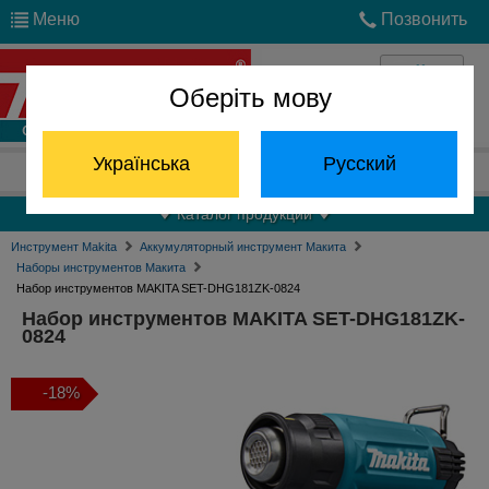
Меню
Позвонить
Оберіть мову
Войти
Українська
Русский
Отдел запчастей:
(068) 824-24-24
Каталог продукции
Инструмент Makita
Аккумуляторный инструмент Макита
Наборы инструментов Макита
Набор инструментов MAKITA SET-DHG181ZK-0824
Набор инструментов MAKITA SET-DHG181ZK-
0824
-18%