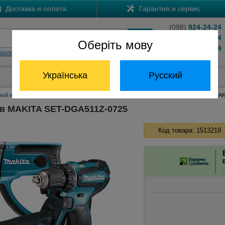
Доставка и оплата
Гарантия и сервис
(098)
924-24-24
(066)
204-24-24
Оберіть мову
(063)
824-24-24
A5030
HS7601
Обратный звонок
Українська
Русский
Отдел запчастей:
(068) 824-24-24
ный инструмент Макита
Наборы инструментов Макита
Набор инструментов MAK
в MAKITA SET-DGA511Z-0725
Код товара: 1513219