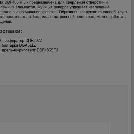
ta DDF485RFJ - предназначена для сверления отверстий и
епежных элементов. Функция реверса упрощает извлечение
ерла и выворачивание крепежа. Обрезиненная рукоятка способствует
те пользователя. Благодаря встроенной подсветке, можно работать
щении.
оставки:
ый перфоратор DHR202Z
я болгарка DGA511Z
я дрель-шуруповерт DDF485SFJ