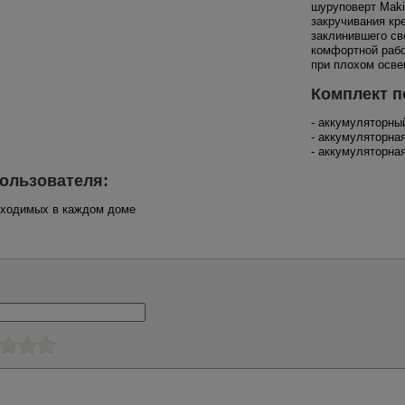
шуруповерт Maki
закручивания кр
заклинившего св
комфортной рабо
при плохом осве
Комплект п
- аккумуляторн
- аккумуляторна
- аккумуляторна
ользователя:
обходимых в каждом доме