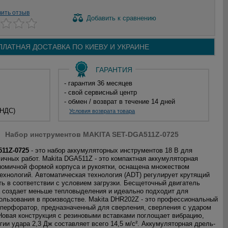
вить отзыв
Добавить
к сравнению
ПЛАТНАЯ ДОСТАВКА ПО
КИЕВУ И
УКРАИНЕ
ГАРАНТИЯ
- гарантия 36 месяцев
- свой сервисный центр
- обмен / возврат в течение 14 дней
 НДС)
Условия возврата товара
Набор инструментов MAKITA SET-DGA511Z-0725
511Z-0725
- это набор аккумуляторных инструментов 18 В для
ичных работ. Makita DGA511Z - это компактная аккумуляторная
ономичной формой корпуса и рукоятки, оснащена множеством
ехнологий. Автоматическая технология (ADT) регулирует крутящий
ть в соответствии с условием загрузки. Бесщеточный двигатель
а создает меньше тепловыделения и идеально подходит для
ользования в производстве. Makita DHR202Z - это профессиональный
перфоратор, предназначенный для сверления, сверления с ударом
Новая конструкция с резиновыми вставками поглощает вибрацию,
гии удара 2,3 Дж составляет всего 14,5 м/с². Аккумуляторная дрель-