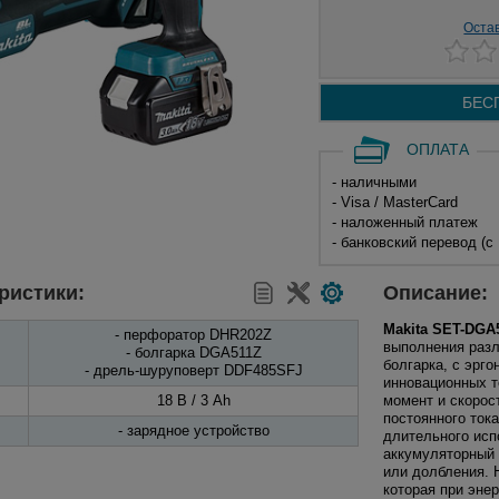
Оста
БЕС
ОПЛАТА
- наличными
- Visa / MasterCard
- наложенный платеж
- банковский перевод (с
ристики:
Описание:
Makita SET-DGA
- перфоратор DHR202Z
выполнения разл
- болгарка DGA511Z
болгарка, с эрг
- дрель-шуруповерт DDF485SFJ
инновационных т
18 В / 3 Ah
момент и скорос
постоянного ток
- зарядное устройство
длительного исп
аккумуляторный 
или долбления. 
которая при энер