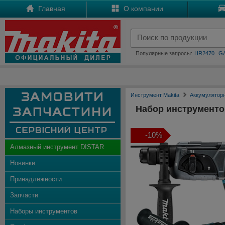
Главная
О компании
Популярные запросы:
HR2470
G
Инструмент Makita
Аккумулятор
Набор инструменто
-10%
Алмазный инструмент DISTAR
Новинки
Принадлежности
Запчасти
Наборы инструментов