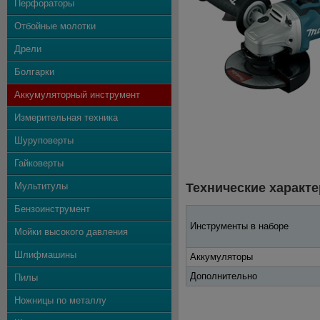
Перфораторы
Отбойные молотки
Дрели
Болгарки
Аккумуляторный инструмент
Измерительная техника
Шуруповерты
Гайковерты
Мультитулы
Технические характе
Бензоинструмент
Инструменты в наборе
Мойки высокого давления
Шлифмашины
Аккумуляторы
Дополнительно
Пилы
Ножницы по металлу