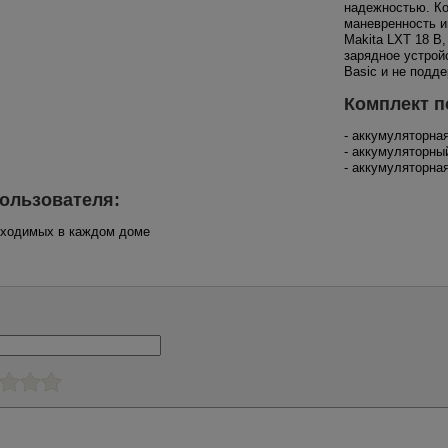
надежностью. Ко
маневренность и
Makita LXT 18 В
зарядное устрой
Basic и не подд
Комплект п
- аккумуляторна
- аккумуляторн
- аккумуляторн
ользователя:
обходимых в каждом доме