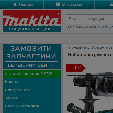
Главная
О компании
Популярные запросы:
HR2470
G
Инструмент Makita
Аккумулятор
Набор инструменто
-11%
Алмазный инструмент DISTAR
Новинки
Принадлежности
Запчасти
Наборы инструментов