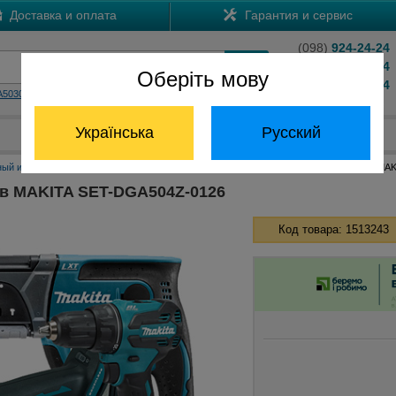
Доставка и оплата
Гарантия и сервис
(098)
924-24-24
(066)
204-24-24
Оберіть мову
(063)
824-24-24
A5030
HS7601
Обратный звонок
Українська
Русский
Отдел запчастей:
(068) 824-24-24
ный инструмент Макита
Наборы инструментов Макита
Набор инструментов MAK
в MAKITA SET-DGA504Z-0126
Код товара: 1513243