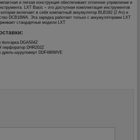
мпактная и легкая конструкция обеспечивает отличное управление и
нструмента. LXT Basic – это доступная комплектация инструментов
, которая включает в себя компактный аккумулятор BLB182 (2 Ач) и
ство DCB18WA. Эта зарядка работает только с аккумуляторами LXT
ерживает стандартные модели LXT.
оставки:
я болгарка DGA504Z
ый перфоратор DHR202Z
ая дрель-шуруповерт DDF490WVE