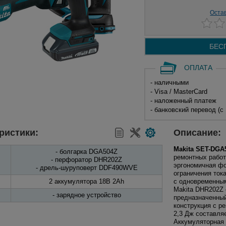
Оста
БЕС
ОПЛАТА
- наличными
- Visa / MasterCard
- наложенный платеж
- банковский перевод (с
ристики:
Описание:
Makita SET-DGA
- болгарка DGA504Z
ремонтных работ
- перфоратор DHR202Z
эргономичная фо
- дрель-шуруповерт DDF490WVE
ограничения ток
2 аккумулятора 18В 2Ah
с одновременным
Makita DHR202Z 
- зарядное устройство
предназначенный
конструкция с р
2,3 Дж составляе
Аккумуляторная 