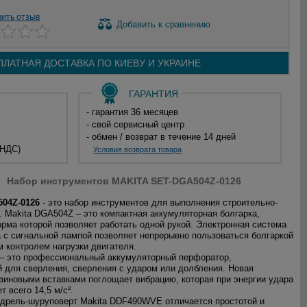
вить отзыв
Добавить
к сравнению
ПЛАТНАЯ ДОСТАВКА ПО
КИЕВУ И
УКРАИНЕ
ГАРАНТИЯ
- гарантия 36 месяцев
- свой сервисный центр
- обмен / возврат в течение 14 дней
 НДС)
Условия возврата товара
Набор инструментов MAKITA SET-DGA504Z-0126
504Z-0126
- это набор инструментов для выполнения строительно-
. Makita DGA504Z – это компактная аккумуляторная болгарка,
рма которой позволяет работать одной рукой. Электронная система
а с сигнальной лампой позволяет непрерывно пользоваться болгаркой
 контролем нагрузки двигателя.
– это профессиональный аккумуляторный перфоратор,
 для сверления, сверления с ударом или долбления. Новая
езиновыми вставками поглощает вибрацию, которая при энергии удара
т всего 14,5 м/с².
дрель-шуруповерт Makita DDF490WVE отличается простотой и