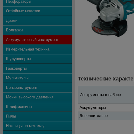
Перфораторы
Отбойные молотки
Дрели
Болгарки
Аккумуляторный инструмент
Измерительная техника
Шуруповерты
Гайковерты
Мультитулы
Технические характе
Бензоинструмент
Инструменты в наборе
Мойки высокого давления
Шлифмашины
Аккумуляторы
Дополнительно
Пилы
Ножницы по металлу