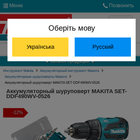
Меню
Позвонить
Оберіть мову
Войти
Українська
Русский
Отдел запчастей:
(068) 824-24-24
Каталог продукции
Инструмент Makita
Аккумуляторный инструмент Макита
Аккумуляторные шуруповерты Макита
Аккумуляторный шуруповерт MAKITA SET-DDF490WV-0526
Аккумуляторный шуруповерт MAKITA SET-
DDF490WV-0526
-12%