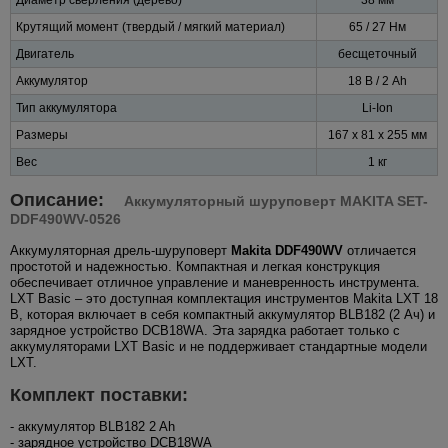
Крутящий момент (твердый / мягкий материал)
65 / 27 Нм
Двигатель
бесщеточный
Аккумулятор
18 В / 2 Ah
Тип аккумулятора
Li-Ion
Размеры
167 x 81 x 255 мм
Вес
1 кг
Описание:
Аккумуляторный шуруповерт MAKITA SET-
DDF490WV-0526
Аккумуляторная дрель-шуруповерт
Makita DDF490WV
отличается
простотой и надежностью. Компактная и легкая конструкция
обеспечивает отличное управление и маневренность инструмента.
LXT Basic – это доступная комплектация инструментов Makita LXT 18
В, которая включает в себя компактный аккумулятор BLB182 (2 Ач) и
зарядное устройство DCB18WA. Эта зарядка работает только с
аккумуляторами LXT Basic и не поддерживает стандартные модели
LXT.
Комплект поставки:
- аккумулятор BLB182 2 Ah
- зарядное устройство DCB18WA