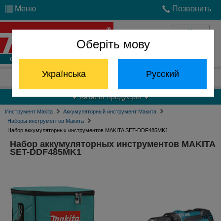
Меню
Позвонить
Оберіть мову
Войти
Українська
Русский
Отдел запчастей:
(068) 824-24-24
Каталог продукции
Инструмент Makita
Аккумуляторный инструмент Макита
Наборы инструментов Макита
Набор аккумуляторных инструментов MAKITA SET-DDF485MK1
Набор аккумуляторных инструментов MAKITA
SET-DDF485MK1