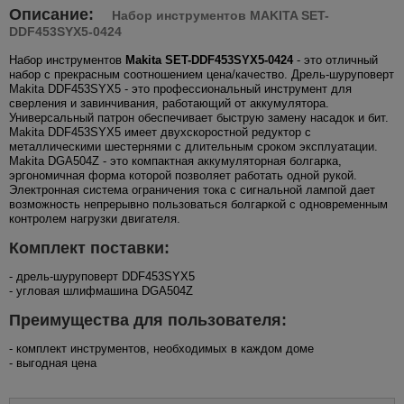
Описание:
Набор инструментов MAKITA SET-
DDF453SYX5-0424
Набор инструментов
Makita SET-DDF453SYX5-0424
- это отличный
набор с прекрасным соотношением цена/качество. Дрель-шуруповерт
Makita DDF453SYX5 - это профессиональный инструмент для
сверления и завинчивания, работающий от аккумулятора.
Универсальный патрон обеспечивает быструю замену насадок и бит.
Makita DDF453SYX5 имеет двухскоростной редуктор с
металлическими шестернями с длительным сроком эксплуатации.
Makita DGA504Z - это компактная аккумуляторная болгарка,
эргономичная форма которой позволяет работать одной рукой.
Электронная система ограничения тока с сигнальной лампой дает
возможность непрерывно пользоваться болгаркой с одновременным
контролем нагрузки двигателя.
Комплект поставки:
- дрель-шуруповерт DDF453SYX5
- угловая шлифмашина DGA504Z
Преимущества для пользователя:
- комплект инструментов, необходимых в каждом доме
- выгодная цена