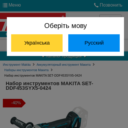
Меню
Позвонить
Оберіть мову
Войти
Українська
Русский
Отдел запчастей:
(068) 824-24-24
Каталог продукции
Инструмент Makita
Аккумуляторный инструмент Макита
Наборы инструментов Макита
Набор инструментов MAKITA SET-DDF453SYX5-0424
Набор инструментов MAKITA SET-
DDF453SYX5-0424
-40%