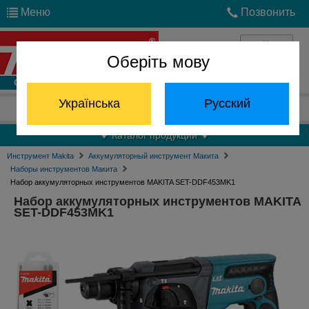
Меню
Позвонить
Оберіть мову
Войти
Українська
Русский
Отдел запчастей:
(068) 824-24-24
Каталог продукции
Инструмент Makita
Аккумуляторный инструмент Макита
Наборы инструментов Макита
Набор аккумуляторных инструментов MAKITA SET-DDF453MK1
Набор аккумуляторных инструментов MAKITA
SET-DDF453MK1