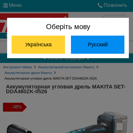
Меню
Позвонить
Оберіть мову
Войти
Українська
Русский
Отдел запчастей:
(068) 824-24-24
Каталог продукции
Инструмент Makita
Аккумуляторный инструмент Макита
Аккумуляторные дрели Макита
Аккумуляторная угловая дрель MAKITA SET-DDA460ZK-0526
Аккумуляторная угловая дрель MAKITA SET-
DDA460ZK-0526
-38%