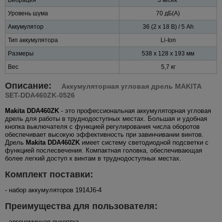
Уровень шума
70 дБ(А)
Аккумулятор
36 (2 х 18 В) / 5 Ah
Тип аккумулятора
Li-Ion
Размеры
538 x 128 x 193 мм
Вес
5,7 кг
Описание:
Аккумуляторная угловая дрель MAKITA
SET-DDA460ZK-0526
Makita DDA460ZK
- это профессиональная аккумуляторная угловая
дрель для работы в труднодоступных местах. Большая и удобная
кнопка выключателя с функцией регулирования числа оборотов
обеспечивает высокую эффективность при завинчивании винтов.
Дрель
Makita DDA460ZK
имеет систему светодиодной подсветки с
функцией послесвечения. Компактная головка, обеспечивающая
более легкий доступ к винтам в труднодоступных местах.
Комплект поставки:
- набор аккумуляторов 1914J6-4
Преимущества для пользователя:
- эргономичная рукоятка