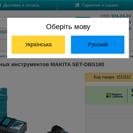
Доставка и оплата
Гарантия и сервис
(098)
924-24-24
(066)
204-24-24
Оберіть мову
(063)
824-24-24
A5030
HS7601
Обратный звонок
Українська
Русский
Отдел запчастей:
(068) 824-24-24
ный инструмент Макита
Наборы инструментов Макита
Набор аккумуляторных и
ных инструментов MAKITA SET-DBS180
Код товара: 1513112