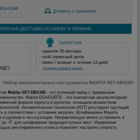
вить отзыв
Добавить
к сравнению
ПЛАТНАЯ ДОСТАВКА ПО
КИЕВУ И
УКРАИНЕ
ГАРАНТИЯ
- гарантия 36 месяцев
- свой сервисный центр
- обмен / возврат в течение 14 дней
 НДС)
Условия возврата товара
Набор аккумуляторных инструментов MAKITA SET-DBS180
нтов
Makita SET-DBS180
- это отличный набор с прекрасным
на/качество. Makita DGA511RTE - это компактная аккумуляторная
ономичной формой корпуса и рукоятки, оснащена множеством
ехнологий. Автоматическая технология (ADT) регулирует крутящий
ть в соответствии с условием загрузки. Шлифмашина Макита
 и удобная в эксплуатации. Направляющую можно установить в
° до -5° для шлифования труднодоступных мест. Управление
ощью регулировочного колеса позволяет настроить скорость