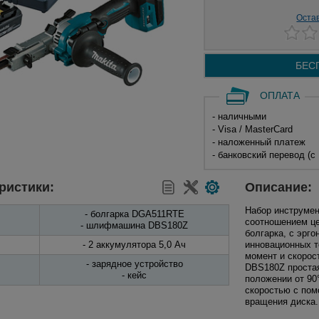
Оста
БЕС
ОПЛАТА
- наличными
- Visa / MasterCard
- наложенный платеж
- банковский перевод (с
ристики:
Описание:
Набор инструме
- болгарка DGA511RTE
соотношением це
- шлифмашина DBS180Z
болгарка, с эрг
- 2 аккумулятора 5,0 Ач
инновационных т
момент и скорос
- зарядное устройство
DBS180Z простая
- кейс
положении от 90
скоростью с пом
вращения диска.