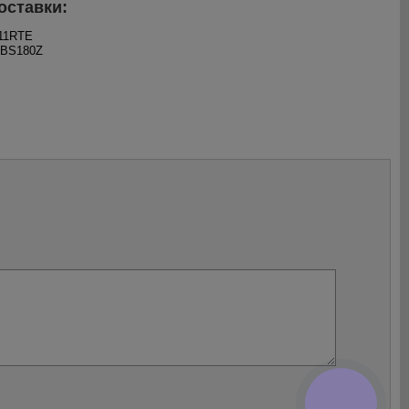
оставки:
511RTE
DBS180Z
КНОПКА
ЗВ'ЯЗКУ