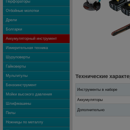
Перфораторы
Отбойные молотки
Дрели
Болгарки
Аккумуляторный инструмент
Измерительная техника
Шуруповерты
Гайковерты
Мультитулы
Технические характе
Бензоинструмент
Инструменты в наборе
Мойки высокого давления
Аккумуляторы
Шлифмашины
Дополнительно
Пилы
Ножницы по металлу