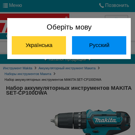
Меню
Позвонить
Оберіть мову
Войти
Українська
Русский
Отдел запчастей:
(068) 824-24-24
Каталог продукции
Инструмент Makita
Аккумуляторный инструмент Макита
Наборы инструментов Макита
Набор аккумуляторных инструментов MAKITA SET-CP100DWA
Набор аккумуляторных инструментов MAKITA
SET-CP100DWA