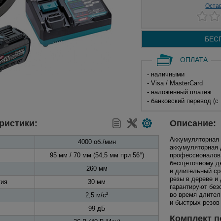
Оста
БЕС
ОПЛАТА
- наличными
- Visa / MasterCard
- наложенный платеж
- банковский перевод (с
ристики:
Описание:
Аккумуляторная
4000 об./мин
аккумуляторная 
95 мм / 70 мм (54,5 мм при 56°)
профессионалов
бесщеточному дв
260 мм
и длительный ср
резы в дереве и
тия
30 мм
гарантируют без
во время длител
2,5 м/с²
и быстрых резов
99 дБ
Комплект п