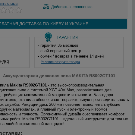
вить отзыв
Добавить
к сравнению
ПЛАТНАЯ ДОСТАВКА ПО
КИЕВУ И
УКРАИНЕ
ГАРАНТИЯ
- гарантия 36 месяцев
- свой сервисный центр
- обмен / возврат в течение 14 дней
 НДС)
Условия возврата товара
Аккумуляторная дисковая пила MAKITA RS002GT101
 пила
Makita RS002GT101
- это высокопроизводительная
дисковая пила с системой XGT 40V Max, разработанная для
, требующих максимальной мощности и точности. Благодаря
игателю, эта пила обеспечивает поразительную производительность
ок службы. Режущий диск 260 мм позволяет выполнять глубокие
 других материалах, а плавный пуск и электронный тормоз
опасность и точность. Эргономичный дизайн обеспечивает комфорт
ьных работ. Makita RS002GT101 – идеальный инструмент для точных
 на любой строительной площадке!
оставки: