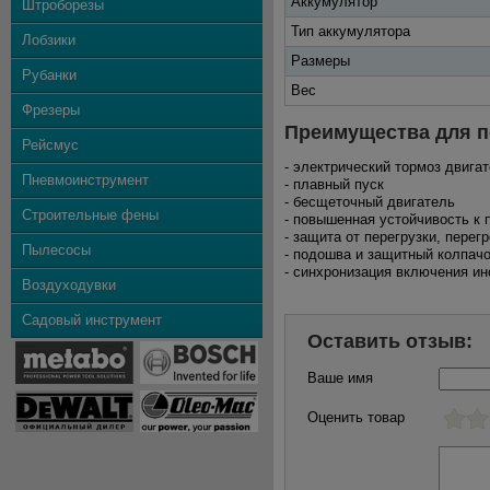
Аккумулятор
Штроборезы
Тип аккумулятора
Лобзики
Размеры
Рубанки
Вес
Фрезеры
Преимущества для п
Рейсмус
- электрический тормоз двига
Пневмоинструмент
- плавный пуск
- бесщеточный двигатель
Строительные фены
- повышенная устойчивость к 
- защита от перегрузки, перег
Пылесосы
- подошва и защитный колпачо
- синхронизация включения и
Воздуходувки
Садовый инструмент
Оставить отзыв:
Ваше имя
Оценить товар