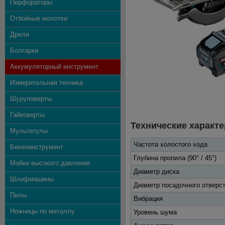
Перфораторы
Отбойные молотки
Дрели
Болгарки
Аккумуляторный инструмент
Измерительная техника
Шуруповерты
Гайковерты
Технические характе
Мультитулы
Частота холостого хода
Бензоинструмент
Глубина пропила (90° / 45°)
Мойки высокого давления
Диаметр диска
Шлифмашины
Диаметр посадочного отверс
Пилы
Вибрация
Ножницы по металлу
Уровень шума