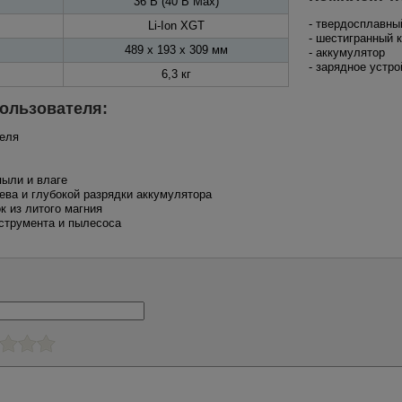
36 В (40 В Max)
- твердосплавны
Li-Ion XGT
- шестигранный 
489 x 193 x 309 мм
- аккумулятор
- зарядное устро
6,3 кг
ользователя:
теля
пыли и влаге
рева и глубокой разрядки аккумулятора
к из литого магния
нструмента и пылесоса