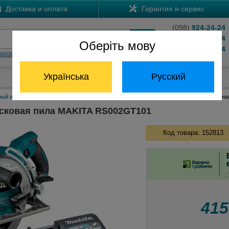
Доставка и оплата
Гарантия и сервис
(098)
924-24-24
(066)
204-24-24
Оберіть мову
(063)
824-24-24
A5030
HS7601
Обратный звонок
Українська
Русский
Отдел запчастей:
(068) 824-24-24
ный инструмент Макита
Аккумуляторные дисковые пилы Макита
Аккумуляторна
сковая пила MAKITA RS002GT101
Код товара: 152813
41