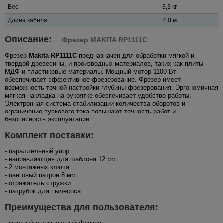
Вес
3,3 кг
Длина кабеля
4,0 м
Описание:
Фрезер MAKITA RP1111C
Фрезер
Makita RP1111C
предназначен для обработки мягкой и
твердой древесины, и производных материалов, таких как плиты
МДФ и пластиковые материалы. Мощный мотор 1100 Вт
обеспечивает эффективное фрезерование. Фрезер имеет
возможность точной настройки глубины фрезерования. Эргономичная
мягкая накладка на рукоятке обеспечивает удобство работы.
Электронная система стабилизации количества оборотов и
ограничение пускового тока повышают точность работ и
безопасность эксплуатации.
Комплект поставки:
- параллельный упор
- направляющая для шаблона 12 мм
- 2 монтажных ключа
- цанговый патрон 8 мм
- отражатель стружки
- патрубок для пылесоса
Преимущества для пользователя:
- мощный и компактный фрезер