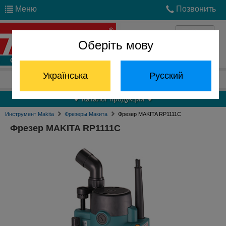
Меню
Позвонить
Оберіть мову
Войти
Українська
Русский
Отдел запчастей:
(068) 824-24-24
Каталог продукции
Инструмент Makita
Фрезеры Макита
Фрезер MAKITA RP1111C
Фрезер MAKITA RP1111C