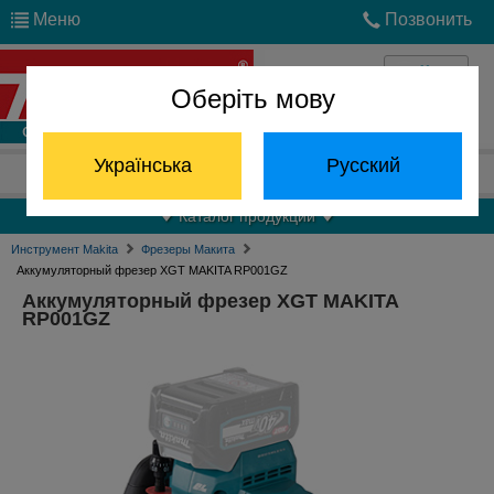
Меню
Позвонить
Оберіть мову
Войти
Українська
Русский
Отдел запчастей:
(068) 824-24-24
Каталог продукции
Инструмент Makita
Фрезеры Макита
Аккумуляторный фрезер XGT MAKITA RP001GZ
Аккумуляторный фрезер XGT MAKITA
RP001GZ