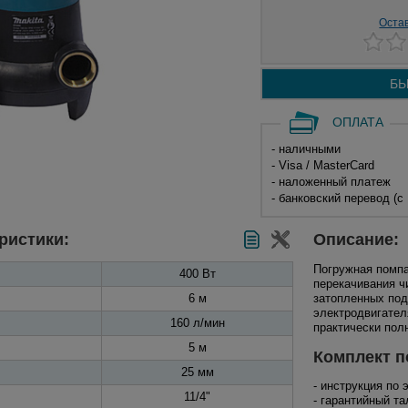
Оста
БЫ
ОПЛАТА
- наличными
- Visa / MasterCard
- наложенный платеж
- банковский перевод (с
ристики:
Описание:
Погружная помп
400 Вт
перекачивания чи
6 м
затопленных под
электродвигател
160 л/мин
практически пол
5 м
Комплект п
25 мм
- инструкция по 
11/4"
- гарантийный та