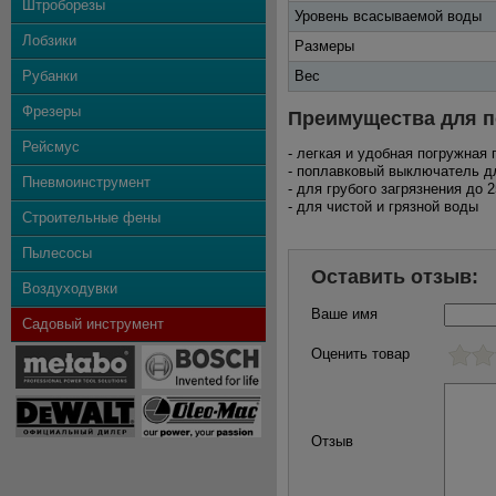
Штроборезы
Уровень всасываемой воды
Лобзики
Размеры
Рубанки
Вес
Фрезеры
Преимущества для п
Рейсмус
- легкая и удобная погружная
- поплавковый выключатель д
Пневмоинструмент
- для грубого загрязнения до 
- для чистой и грязной воды
Строительные фены
Пылесосы
Оставить отзыв:
Воздуходувки
Ваше имя
Садовый инструмент
Оценить товар
Отзыв