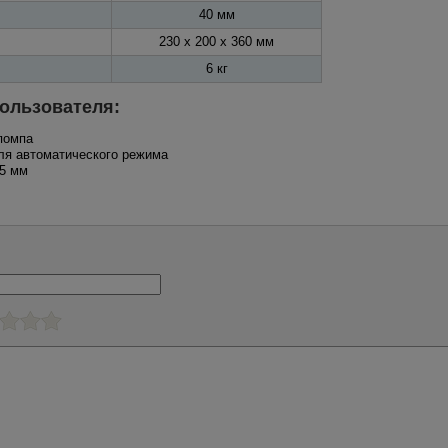
40 мм
230 х 200 х 360 мм
6 кг
ользователя:
 помпа
ля автоматического режима
25 мм