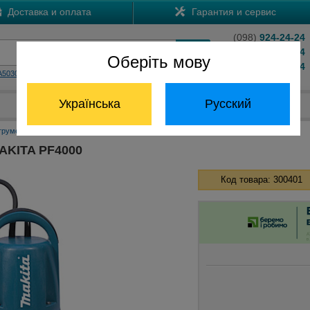
Доставка и оплата
Гарантия и сервис
(098)
924-24-24
(066)
204-24-24
Оберіть мову
(063)
824-24-24
A5030
HS7601
Обратный звонок
Українська
Русский
Отдел запчастей:
(068) 824-24-24
трумент Макита
Погружные помпы Макита
Погружной насос MAKITA PF4000
AKITA PF4000
Код товара: 300401