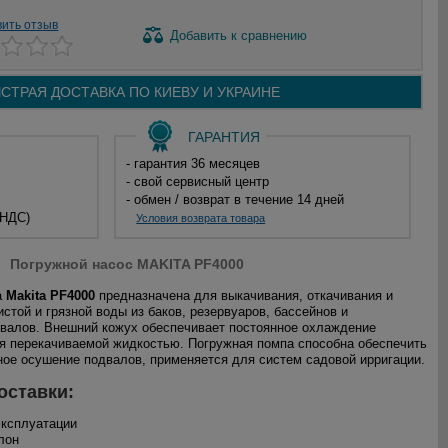
вить отзыв
Добавить
к сравнению
СТРАЯ ДОСТАВКА ПО
КИЕВУ И
УКРАИНЕ
ГАРАНТИЯ
- гарантия 36 месяцев
- свой сервисный центр
- обмен / возврат в течение 14 дней
 НДС)
Условия возврата товара
Погружной насос MAKITA PF4000
а
Makita PF4000
предназначена для выкачивания, откачивания и
стой и грязной воды из баков, резервуаров, бассейнов и
валов. Внешний кожух обеспечивает постоянное охлаждение
я перекачиваемой жидкостью. Погружная помпа способна обеспечить
ное осушение подвалов, применяется для систем садовой ирригации.
оставки:
эксплуатации
лон