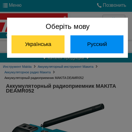
Меню
Позвонить
Оберіть мову
Войти
Українська
Русский
Отдел запчастей:
(068) 824-24-24
Каталог продукции
Инструмент Makita
Аккумуляторный инструмент Макита
Аккумуляторное радио Макита
Аккумуляторный радиоприемник MAKITA DEAMR052
Аккумуляторный радиоприемник MAKITA
DEAMR052