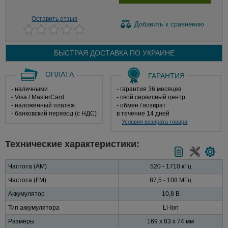
Оставить отзыв
Добавить
к сравнению
БЫСТРАЯ ДОСТАВКА ПО
УКРАИНЕ
ОПЛАТА
ГАРАНТИЯ
- наличными
- гарантия 36 месяцев
- Visa / MasterCard
- свой сервисный центр
- наложенный платеж
- обмен / возврат
- банковский перевод (с НДС)
в течение 14 дней
Условия возврата товара
Технические характеристики:
Частота (AM)
520 - 1710 кГц
Частота (FM)
87,5 - 108 МГц
Аккумулятор
10,8 В
Тип аккумулятора
Li-Ion
Размеры
169 х 83 х 74 мм