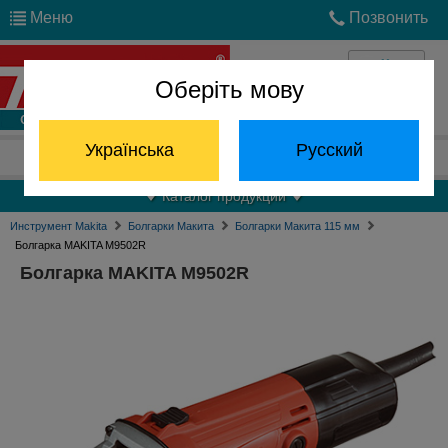
Меню
Позвонить
Оберіть мову
Войти
Українська
Русский
Отдел запчастей:
(068) 824-24-24
Каталог продукции
Инструмент Makita
Болгарки Макита
Болгарки Макита 115 мм
Болгарка MAKITA M9502R
Болгарка MAKITA M9502R