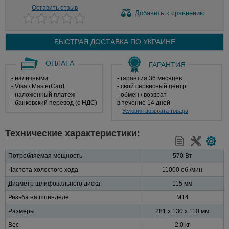
Оставить отзыв
Добавить
к сравнению
БЫСТРАЯ ДОСТАВКА ПО
УКРАИНЕ
ОПЛАТА
ГАРАНТИЯ
- наличными
- гарантия 36 месяцев
- Visa / MasterCard
- свой сервисный центр
- наложенный платеж
- обмен / возврат
- банковский перевод (с НДС)
в течение 14 дней
Условия возврата товара
Технические характеристики:
Потребляемая мощность
570 Вт
Частота холостого хода
11000 об./мин
Диаметр шлифовального диска
115 мм
Резьба на шпинделе
M14
Размеры
281 x 130 x 110 мм
Вес
2.0 кг