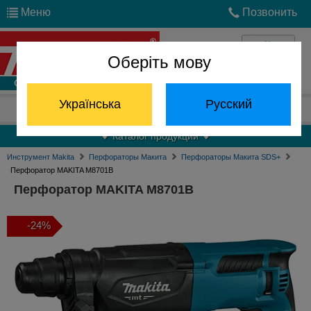
Меню
Позвонить
Оберіть мову
Войти
Українська
Русский
Отдел запчастей:
(068) 824-24-24
Каталог продукции
Инструмент Makita
Перфораторы Макита
Перфораторы Макита SDS+
Перфоратор MAKITA M8701B
Перфоратор MAKITA M8701B
-24%