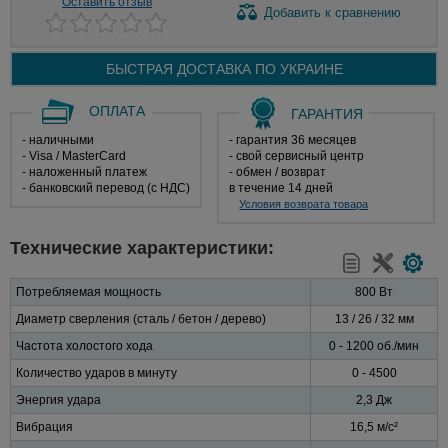
Оставить отзыв
Добавить
к сравнению
БЫСТРАЯ ДОСТАВКА ПО
УКРАИНЕ
ОПЛАТА
ГАРАНТИЯ
- наличными
- гарантия 36 месяцев
- Visa / MasterCard
- свой сервисный центр
- наложенный платеж
- обмен / возврат
- банковский перевод (с НДС)
в течение 14 дней
Условия возврата товара
Технические характеристики:
Потребляемая мощность
800 Вт
Диаметр сверления (сталь / бетон / дерево)
13 / 26 / 32 мм
Частота холостого хода
0 - 1200 об./мин
Количество ударов в минуту
0 - 4500
Энергия удара
2,3 Дж
Вибрация
16,5 м/с²