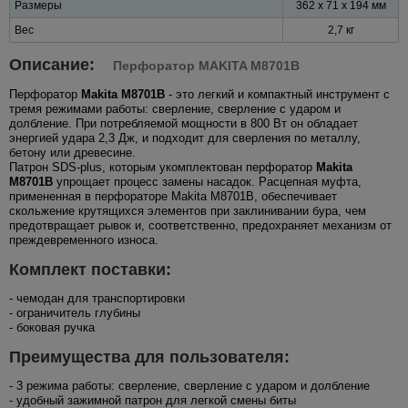
Размеры
362 x 71 x 194 мм
Вес
2,7 кг
Описание:
Перфоратор MAKITA M8701B
Перфоратор
Makita M8701B
- это легкий и компактный инструмент с
тремя режимами работы: сверление, сверление с ударом и
долбление. При потребляемой мощности в 800 Вт он обладает
энергией удара 2,3 Дж, и подходит для сверления по металлу,
бетону или древесине.
Патрон SDS-plus, которым укомплектован перфоратор
Makita
M8701B
упрощает процесс замены насадок. Расцепная муфта,
примененная в перфораторе Makita M8701B, обеспечивает
скольжение крутящихся элементов при заклинивании бура, чем
предотвращает рывок и, соответственно, предохраняет механизм от
преждевременного износа.
Комплект поставки:
- чемодан для транспортировки
- ограничитель глубины
- боковая ручка
Преимущества для пользователя:
- 3 режима работы: сверление, сверление с ударом и долбление
- удобный зажимной патрон для легкой смены биты