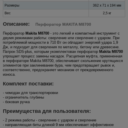
Размеры
362 x 71 x 194 мм
Вес
2,5 кг
Описание:
Перфоратор MAKITA M8700
Перфоратор
Makita M8700
- это легкий и компактный инструмент с
двумя режимами работы: сверление или сверление с ударом. При
потребляемой мощности в 710 Вт он обладает энергией удара 1,9
Дж, и подходит для сверления по металлу, бетону или древесине.
Патрон SDS-plus, которым укомплектован перфоратор
Makita M8700
упрощает процесс замены насадок. Расцепная муфта, примененная
в перфораторе Makita M8700, обеспечивает скольжение крутящихся
элементов при заклинивании бура, чем предотвращает рывок и,
соответственно, предохраняет механизм от преждевременного
износа.
Комплект поставки:
- чемодан для транспортировки
- ограничитель глубины
- боковая ручка
Преимущества для пользователя:
- 2 режима работы - сверление с ударом и сверление
- направляющая биты длиной 9 мм обеспечивает эффективное