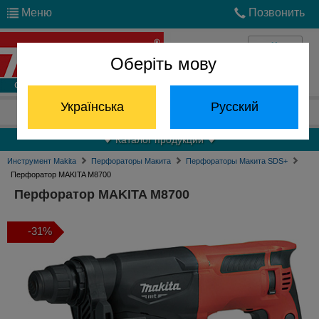
Меню
Позвонить
Оберіть мову
Войти
Українська
Русский
Отдел запчастей:
(068) 824-24-24
Каталог продукции
Инструмент Makita
Перфораторы Макита
Перфораторы Макита SDS+
Перфоратор MAKITA M8700
Перфоратор MAKITA M8700
-31%