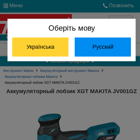
Меню
Позвонить
Оберіть мову
Войти
Українська
Русский
Отдел запчастей:
(068) 824-24-24
Каталог продукции
Инструмент Makita
Аккумуляторный инструмент Макита
Аккумуляторные лобзики Макита
Аккумуляторный лобзик XGT MAKITA JV001GZ
Аккумуляторный лобзик XGT MAKITA JV001GZ