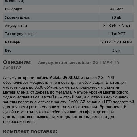
алюминий)
Вибрация
4,8 м/с²
Уровень шума
90 дБ
Аккумулятор
36 В (40 В Max)
Тип аккумулятора
Li-Ion XGT
Размеры
283 x 84 x 189 мм
Вес
2,6 кг
Описание:
Аккумуляторный лобзик XGT MAKITA
JV001GZ
Аккумуляторный лобзик
Makita JV001GZ
из серии XGT 40В
обеспечивает мощность и точность для любых задач. Благодаря
частоте хода до 3500 об/мин, он легко справляется с разными
материалами, от дерева до металла. Четыре уровня маятникового
хода обеспечивают чистый и быстрый рез, а система бесключевой
замены полотна облегчает работу. JV001GZ оснащен LED подсветкой
для точности реза в условиях слабого освещения. Эргономичный
дизайн и мягкая рукоятка обеспечивают комфорт даже при
длительном использовании, что делает его идеальным для
профессионалов.
Комплект поставки: