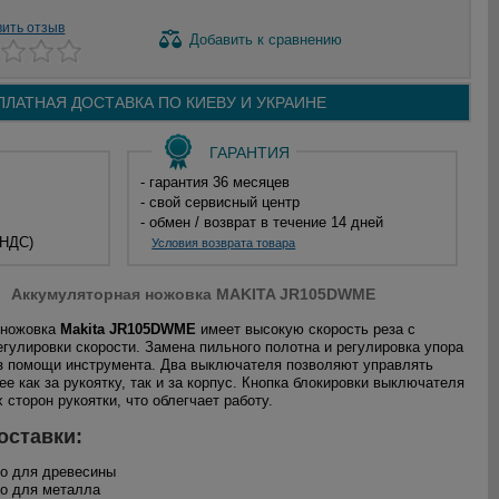
вить отзыв
Добавить
к сравнению
ПЛАТНАЯ ДОСТАВКА ПО
КИЕВУ И
УКРАИНЕ
ГАРАНТИЯ
- гарантия 36 месяцев
- свой сервисный центр
- обмен / возврат в течение 14 дней
 НДС)
Условия возврата товара
Аккумуляторная ножовка MAKITA JR105DWME
 ножовка
Makita JR105DWME
имеет высокую скорость реза с
гулировки скорости. Замена пильного полотна и регулировка упора
з помощи инструмента. Два выключателя позволяют управлять
е как за рукоятку, так и за корпус. Кнопка блокировки выключателя
 сторон рукоятки, что облегчает работу.
оставки:
но для древесины
но для металла