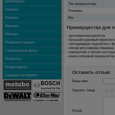
Штроборезы
Тип аккумулятора
Лобзики
Размеры
Рубанки
Вес
Фрезеры
Преимущества для п
Рейсмус
- эргономичная рукоятка
- большой курковый переключ
Пневмоинструмент
- светодиодная подсветка с ф
- легкая регулировка башмака
Строительные фены
- компактная и легкая констр
- ионно-литиевый аккумулято
Пылесосы
Воздуходувки
Оставить отзыв:
Садовый инструмент
Ваше имя
Оценить товар
Отзыв