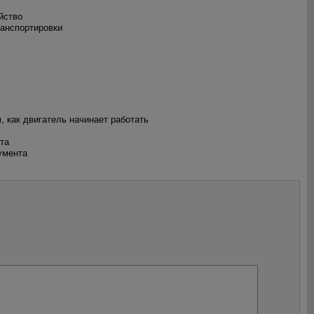
йство
ранспортировки
, как двигатель начинает работать
та
умента