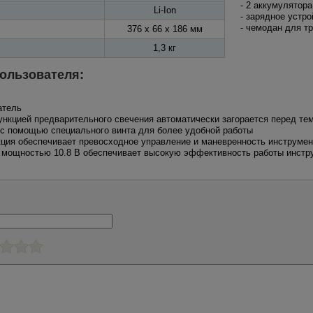
- 2 аккумулятора
Li-Ion
- зарядное устро
- чемодан для т
376 x 66 x 186 мм
1,3 кг
ользователя:
атель
ункцией предварительного свечения автоматически загорается перед тем
 с помощью специального винта для более удобной работы
укция обеспечивает превосходное управление и маневренность инструмен
р мощностью 10.8 В обеспечивает высокую эффективность работы инстр