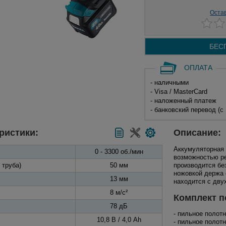
Оста
БЕС
ОПЛАТА
- наличными
- Visa / MasterCard
- наложенный платеж
- банковский перевод (с
ристики:
Описание:
Аккумуляторная
0 - 3300 об./мин
возможностью ре
 труба)
50 мм
производится бе
ножовкой держа е
13 мм
находится с двух
8 м/с²
Комплект п
78 дБ
- пильное полот
10,8 В / 4,0 Ah
- пильное полот