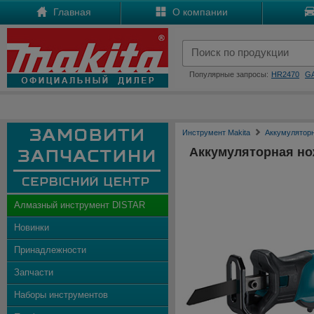
Главная
О компании
Популярные запросы:
HR2470
G
Инструмент Makita
Аккумулятор
Аккумуляторная н
Алмазный инструмент DISTAR
Новинки
Принадлежности
Запчасти
Наборы инструментов