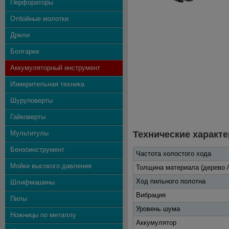
Перфораторы
Отбойные молотки
Дрели
Болгарки
Аккумуляторный инструмент
Измерительная техника
Шуруповерты
Гайковерты
Мультитулы
Технические характе
Бензоинструмент
Частота холостого хода
Мойки высокого давления
Толщина материала (дерево /
Ход пильного полотна
Шлифмашины
Вибрация
Пилы
Уровень шума
Ножницы по металлу
Аккумулятор