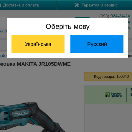
Доставка и оплата
Гарантия и сервис
(098)
924-24-24
(066)
204-24-24
Оберіть мову
(063)
824-24-24
A5030
HS7601
Обратный звонок
Українська
Русский
Отдел запчастей:
(068) 824-24-24
ный инструмент Макита
Аккумуляторные сабельные пилы Макита
Аккумулятор
ожовка MAKITA JR105DWME
Код товара: 150840