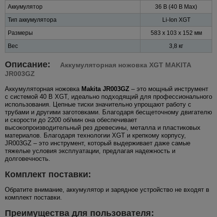
Аккумулятор
36 В (40 В Max)
Тип аккумулятора
Li-Ion XGT
Размеры
583 x 103 x 152 мм
Вес
3,8 кг
Описание:
Аккумуляторная ножовка XGT MAKITA
JR003GZ
Аккумуляторная ножовка
Makita JR003GZ
– это мощный инструмент
с системой 40 В XGT, идеально подходящий для профессионального
использования. Цепные тиски значительно упрощают работу с
трубами и другими заготовками. Благодаря бесщеточному двигателю
и скорости до 2200 об/мин она обеспечивает
высокопроизводительный рез древесины, металла и пластиковых
материалов. Благодаря технологии XGT и крепкому корпусу,
JR003GZ – это инструмент, который выдерживает даже самые
тяжелые условия эксплуатации, предлагая надежность и
долговечность.
Комплект поставки:
Обратите внимание, аккумулятор и зарядное устройство не входят в
комплект поставки.
Преимущества для пользователя: