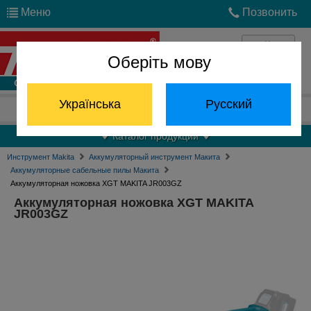
Меню
Позвонить
Оберіть мову
Войти
Українська
Русский
Отдел запчастей:
(068) 824-24-24
Каталог продукции
Инструмент Makita
Аккумуляторный инструмент Макита
Аккумуляторные сабельные пилы Макита
Аккумуляторная ножовка XGT MAKITA JR003GZ
Аккумуляторная ножовка XGT MAKITA
JR003GZ