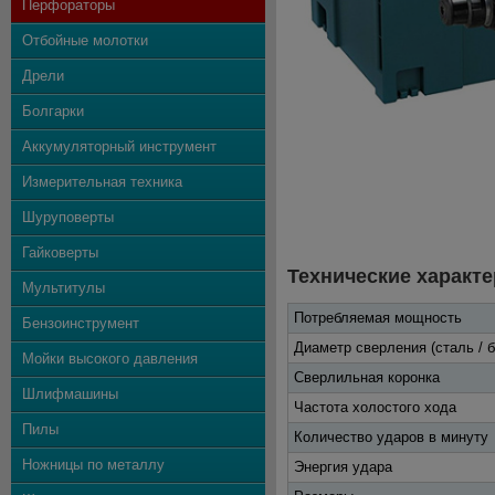
Перфораторы
Отбойные молотки
Дрели
Болгарки
Аккумуляторный инструмент
Измерительная техника
Шуруповерты
Гайковерты
Технические характе
Мультитулы
Потребляемая мощность
Бензоинструмент
Диаметр сверления (сталь / б
Мойки высокого давления
Сверлильная коронка
Шлифмашины
Частота холостого хода
Пилы
Количество ударов в минуту
Ножницы по металлу
Энергия удара