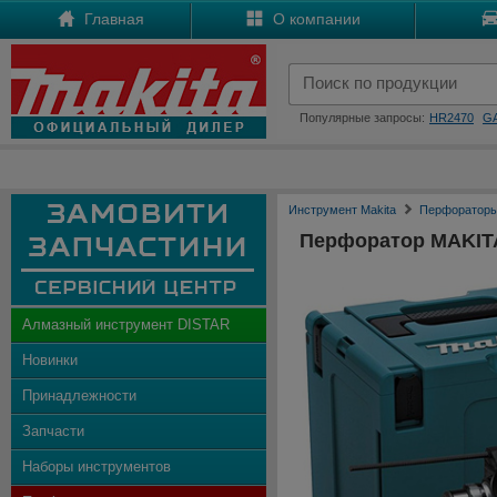
Главная
О компании
Популярные запросы:
HR2470
G
Инструмент Makita
Перфораторы
Перфоратор MAKIT
Алмазный инструмент DISTAR
Новинки
Принадлежности
Запчасти
Наборы инструментов