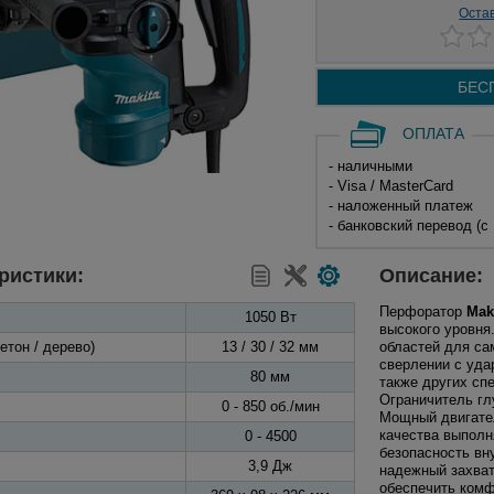
Оста
БЕС
ОПЛАТА
- наличными
- Visa / MasterCard
- наложенный платеж
- банковский перевод (с
ристики:
Описание:
Перфоратор
Mak
1050 Вт
высокого уровня
етон / дерево)
13 / 30 / 32 мм
областей для са
сверлении с уда
80 мм
также других сп
Ограничитель гл
0 - 850 об./мин
Мощный двигател
качества выполн
0 - 4500
безопасность вн
3,9 Дж
надежный захват
обеспечить комф