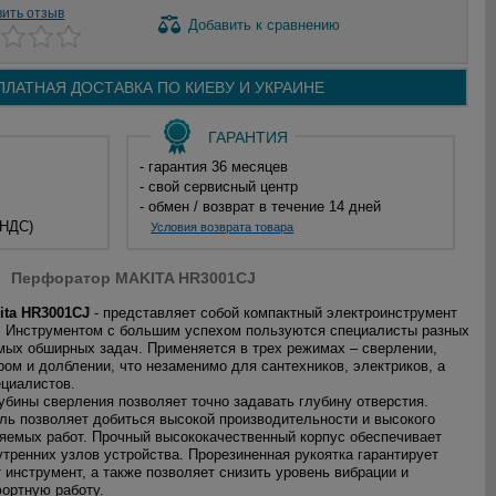
вить отзыв
Добавить
к сравнению
ПЛАТНАЯ ДОСТАВКА ПО
КИЕВУ И
УКРАИНЕ
ГАРАНТИЯ
- гарантия 36 месяцев
- свой сервисный центр
- обмен / возврат в течение 14 дней
 НДС)
Условия возврата товара
Перфоратор MAKITA HR3001CJ
ita HR3001CJ
- представляет собой компактный электроинструмент
. Инструментом с большим успехом пользуются специалисты разных
мых обширных задач. Применяется в трех режимах – сверлении,
ром и долблении, что незаменимо для сантехников, электриков, а
ециалистов.
убины сверления позволяет точно задавать глубину отверстия.
ь позволяет добиться высокой производительности и высокого
яемых работ. Прочный высококачественный корпус обеспечивает
утренних узлов устройства. Прорезиненная рукоятка гарантирует
 инструмент, а также позволяет снизить уровень вибрации и
ортную работу.