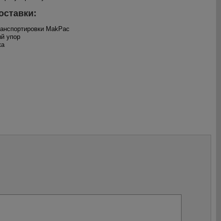
оставки:
ранспортировки MakPac
ый упор
ка