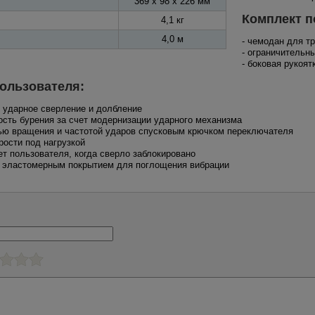
369 x 98 x 226 мм
Комплект п
4,1 кг
4,0 м
- чемодан для т
- ограничительн
- боковая рукоят
ользователя:
, ударное сверление и долбление
ость бурения за счет модернизации ударного механизма
тью вращения и частотой ударов спусковым крючком переключателя
рости под нагрузкой
т пользователя, когда сверло заблокировано
 с эластомерным покрытием для поглощения вибрации