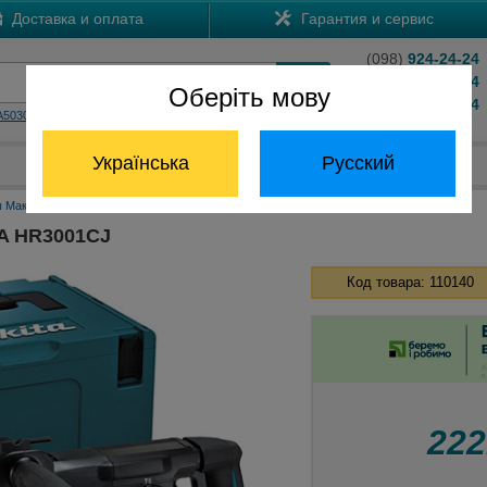
Доставка и оплата
Гарантия и сервис
(098)
924-24-24
(066)
204-24-24
Оберіть мову
(063)
824-24-24
A5030
HS7601
Обратный звонок
Українська
Русский
Отдел запчастей:
(068) 824-24-24
 Макита
Перфораторы Макита SDS+
Перфоратор MAKITA HR3001CJ
A HR3001CJ
Код товара: 110140
22