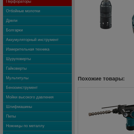
Перфораторы
Отбойные молотки
Дрели
Болгарки
Аккумуляторный инструмент
Измерительная техника
Шуруповерты
Гайковерты
Мультитулы
Похожие товары:
Бензоинструмент
Мойки высокого давления
Шлифмашины
Пилы
Ножницы по металлу