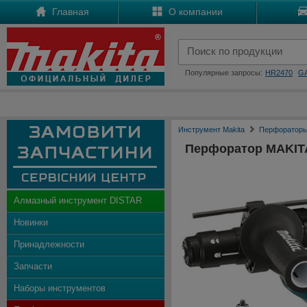
Главная
О компании
Популярные запросы:
HR2470
G
Инструмент Makita
Перфораторы
Перфоратор MAKIT
Алмазный инструмент DISTAR
Новинки
Принадлежности
Запчасти
Наборы инструментов