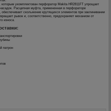
тах.
, которым укомплектован перфоратор Makita HR2811FT упрощает
насадок. Расцепная муфта, примененная в перфораторе
, обеспечивает скольжение крутящихся элементов при заклинивании
твращает рывок и, соответственно, предохраняет механизм от
о износа.
оставки:
ранспортировки
глубины
й патрон
нтов