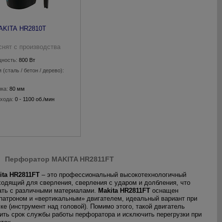
AKITA HR2810T
снят с производства
ность:
800 Вт
(сталь / бетон / дерево):
ка:
80 мм
хода:
0 - 1100 об./мин
 в минуту:
0 - 4500
Перфоратор MAKITA HR2811FT
ita HR2811FT
– это профессиональный высокотехнологичный
ходящий для сверления, сверления с ударом и долбления, что
ать с различными материалами.
Makita HR2811FT
оснащен
атроном и «вертикальным» двигателем, идеальный вариант при
ке (инструмент над головой). Помимо этого, такой двигатель
ить срок службы работы перфоратора и исключить перегрузки при