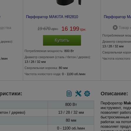
0
Перфоратор MAKITA HR2810
Перфоратор M
одства
16 199
Товар 
19 670
грн.
грн.
Потребляемая мощ
Купить
 дерево):
Диаметр сверления 
13 / 28 / 32 мм
Потребляемая мощность:
800 Вт
Сверлильная корон
Диаметр сверления (сталь / бетон / дерево):
б./мин
Частота холостого 
13 / 28 / 32 мм
500
Количество ударов
Сверлильная коронка:
80 мм
Частота холостого хода:
0 - 1100 об./мин
Количество ударов в минуту:
0 - 4500
ристики:
Описание:
Перфоратор
Mak
800 Вт
инструмент, под
етон / дерево)
13 / 28 / 32 мм
позволяет работ
быстросменным п
80 мм
работах на потол
позволяет продл
0 - 1100 об./мин