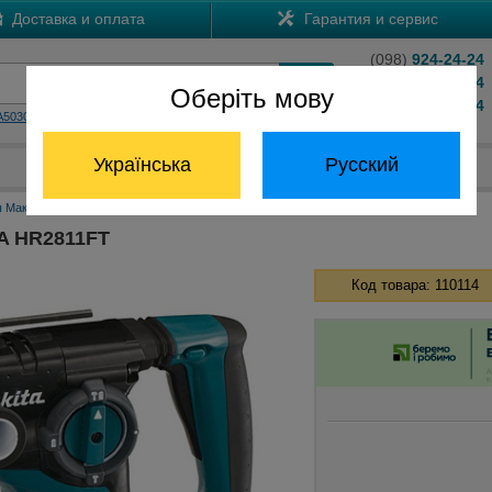
Доставка и оплата
Гарантия и сервис
(098)
924-24-24
(066)
204-24-24
Оберіть мову
(063)
824-24-24
A5030
HS7601
Обратный звонок
Українська
Русский
Отдел запчастей:
(068) 824-24-24
 Макита
Перфораторы Макита SDS+
Перфоратор MAKITA HR2811FT
A HR2811FT
Код товара: 110114