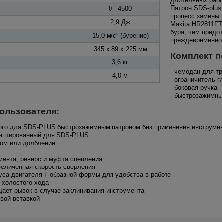
длительных рабо
Патрон SDS-plus
0 - 4500
процесс замены 
2,9 Дж
Makita HR2811FT
бура, чем предо
15,0 м/с² (бурение)
преждевременног
345 х 89 х 225 мм
Комплект п
3,6 кг
- чемодан для т
4,0 м
- ограничитель 
- боковая ручка
- быстрозажимны
ользователя:
ного для SDS-PLUS быстрозажимным патроном без применения инструме
даптированный для SDS-PLUS
ром или долбление
мента, реверс и муфта сцепления
увеличенная скорость сверления
пуса двигателя Г-образной формы для удобства в работе
 холостого хода
щает рывок в случае заклинивания инструмента
овой вставкой