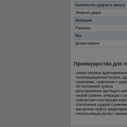
Количество ударов в минуту
Энергия удара
Вибрация
Размеры
Вес
Длина кабеля
Преимущества для п
- смена патрона адаптирован
- пылезащищенный патрон, а
- сверление, сверление с уда
- 40 положений зубила
- регулирование крутящего мо
- низкий уровень вибрации и 
- компактная конструкция кор
- отключение ударов в режиме
- расцепная муфта предотвра
- нескользящая ручка с резин