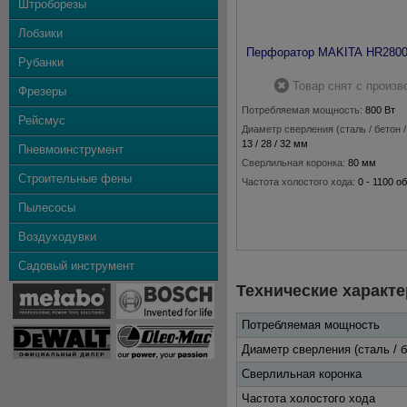
Штроборезы
Лобзики
Перфоратор MAKITA HR280
Рубанки
Товар снят с произв
Фрезеры
Потребляемая мощность:
800 Вт
Рейсмус
Диаметр сверления (сталь / бетон /
13 / 28 / 32 мм
Пневмоинструмент
Сверлильная коронка:
80 мм
Строительные фены
Частота холостого хода:
0 - 1100 о
Количество ударов в минуту:
0 - 4
Пылесосы
Воздуходувки
Садовый инструмент
Технические характе
Потребляемая мощность
Диаметр сверления (сталь / б
Сверлильная коронка
Частота холостого хода